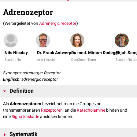
Adrenozeptor
(Weitergeleitet von
Adrenergic receptor
)
Nils Nicolay
Dr. Frank Antwerpes
Dr. med. Miriam Dodegge
Elijah Sem
Student/in
Arzt | Ärztin
DocCheck Team
Student/in d
Synonym: adrenerger Rezeptor
Englisch
: adrenergic receptor
Definition
Als
Adrenozeptoren
bezeichnet man die Gruppe von
transmembranären
Rezeptoren
, an die
Katecholamine
binden und
eine
Signalkaskade
auslösen können.
Systematik