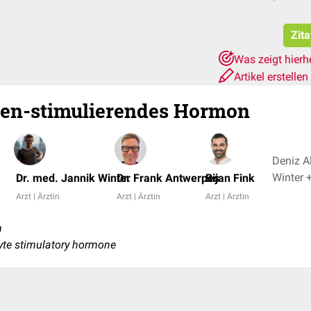
Zita
Was zeigt hierh
Artikel erstellen
en-stimulierendes Hormon
Deniz Al
Win
Dr. med. Jannik Winter
Dr. Frank Antwerpes
Bijan Fink
Arzt | Ärztin
Arzt | Ärztin
Arzt | Ärztin
n
yte stimulatory hormone