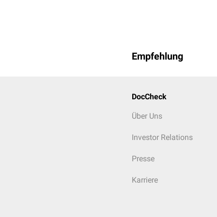
sind ein reduziertes
Appe
Ghrelin
als auch die ger
fungieren außerdem Neu
Empfehlung
DocCheck
Über Uns
Investor Relations
Presse
Karriere