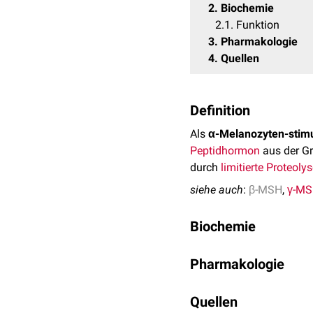
2
Biochemie
2.1
Funktion
3
Pharmakologie
4
Quellen
Definition
Als
α-Melanozyten-stim
Peptidhormon
aus der G
durch
limitierte Proteoly
siehe auch
:
β-MSH
,
γ-M
Biochemie
α-MSH entsteht durch Ab
Pharmakologie
Enzym
ist die
Prohormon
Keratinozyten
,
Melanozy
Derzeit (2020) existieren
Stimulation mit
Quellen
proinfla
Afamelanotid
: synth