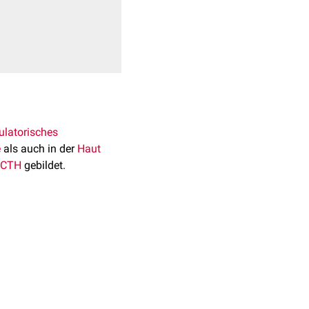
latorisches
e
als auch in der
Haut
ACTH
gebildet.
H. Das
katalysierende
se, sondern auch in
siert, insbesondere nach