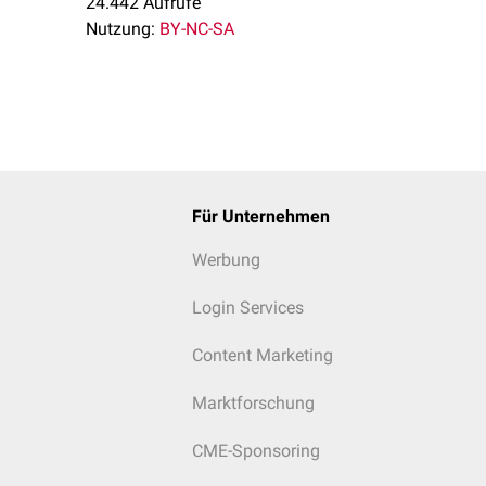
24.442 Aufrufe
titgefühl
und ein gesteigerter Energieverbrauch. Während Fasten
Nutzung:
BY-NC-SA
ingere Leptinkonzentration für eine Hemmung der POMC-Neurone
rone, die das
Agouti-ähnliche Peptid
(AgRP) sowie
Neuropeptid 
Für Unternehmen
Werbung
Login Services
Content Marketing
Marktforschung
CME-Sponsoring