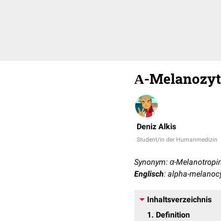
Α-Melanozyt
Deniz Alkis
Student/in der Humanmedizin
Synonym: α-Melanotropi
Englisch
: alpha-melanoc
Inhaltsverzeichnis
1
Definition