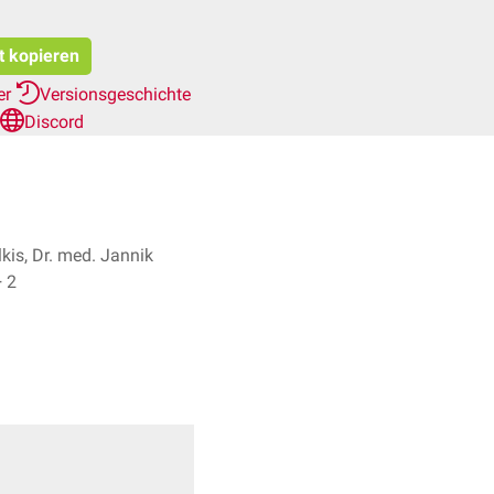
t kopieren
er
Versionsgeschichte
Discord
kis, Dr. med. Jannik
ter + 2