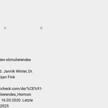
A
A
ten-stimulierendes
d. Jannik Winter, Dr.
ijan Fink
doccheck.com/de/%CE%91-
ulierendes_Hormon
 16.03.2020. Letzte
.2025