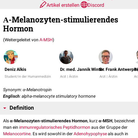
Artikel erstellen
Discord
Α-Melanozyten-stimulierendes
Hormon
(Weitergeleitet von
Α-MSH
)
Deniz Alkis
Dr. med. Jannik Winter
Dr. Frank Antwerpe
Bi
Student/in der Humanmedizin
Arzt | Ärztin
Arzt | Ärztin
Ar
Synonym: α-Melanotropin
Englisch
: alpha-melanocyte stimulatory hormone
Definition
Als
α-Melanozyten-stimulierendes Hormon
, kurz
α-MSH
, bezeichnet
man ein
immunregulatorisches
Peptidhormon
aus der Gruppe der
Melanocortine
. Es wird sowohl in der
Adenohypophyse
als auch in