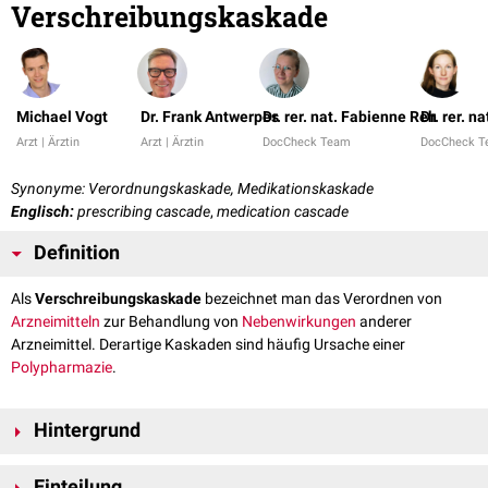
Verschreibungskaskade
Michael Vogt
Dr. Frank Antwerpes
Dr. rer. nat. Fabienne Reh
Dr. rer. n
Arzt | Ärztin
Arzt | Ärztin
DocCheck Team
DocCheck 
Synonyme: Verordnungskaskade, Medikationskaskade
Englisch:
prescribing cascade
,
medication cascade
Definition
Als
Verschreibungskaskade
bezeichnet man das Verordnen von
Arzneimitteln
zur Behandlung von
Nebenwirkungen
anderer
Arzneimittel. Derartige Kaskaden sind häufig Ursache einer
Polypharmazie
.
Hintergrund
Ursprünglich bezog sich der Begriff Verschreibungskaskade lediglich auf
Einteilung