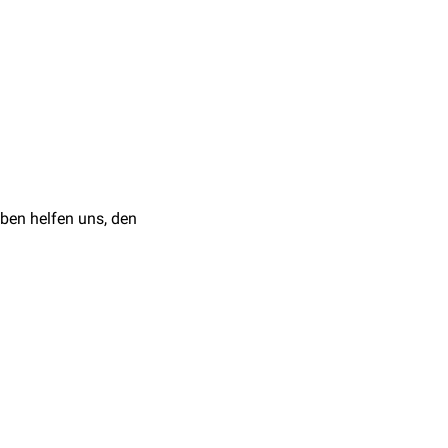
rezept
bezeichnet. Dieser
ür die erneute
rekten Arzt-Patienten-
ben helfen uns, den