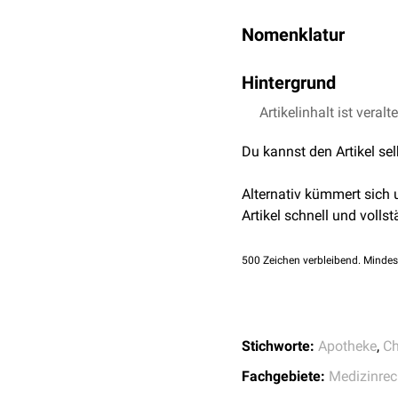
Nomenklatur
In der medizinischen All
Hintergrund
Begriff hat im Arzneimit
Auch bei Folgeverordnun
Artikelinhalt ist veralt
Verschreibung
überprüfe
Du kannst den Artikel se
Kontakt mit der Nummer 
Alternativ kümmert sich
Artikel schnell und vollst
500
Zeichen verbleibend. Mindes
Stichworte:
Apotheke
,
Ch
Fachgebiete:
Medizinrec