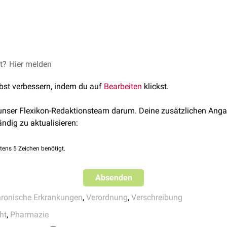
tagssprache wird ein Folgerezept häufig auch als
Wiederholungs
telrecht jedoch eine andere Bedeutung.
gen muss der Arzt für jedes einzelne
et?
Hier melden
Arzneimittel
die
Indikation
f
n. Die
GOÄ
enthält für die Ausstellung von Folgerezepten ohne di
lbst verbessern, indem du auf
Bearbeiten
klickst.
2 eine eigenständige
Gebührenposition
.
 unser Flexikon-Redaktionsteam darum. Deine zusätzlichen Anga
ändig zu aktualisieren:
tens 5 Zeichen benötigt.
Absenden
ronische Erkrankungen
,
Verordnung
,
Verschreibung
ht
,
Pharmazie