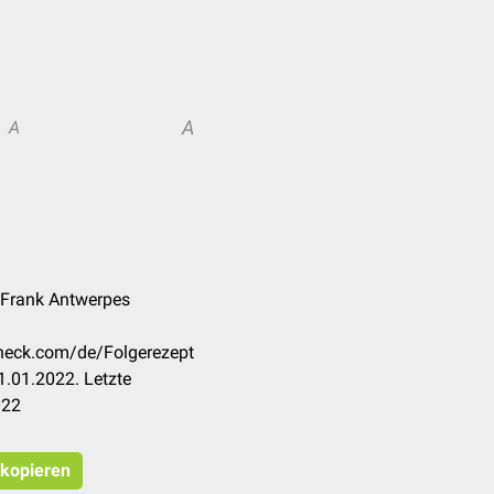
A
A
. Frank Antwerpes
check.com/de/Folgerezept
.01.2022. Letzte
022
 kopieren