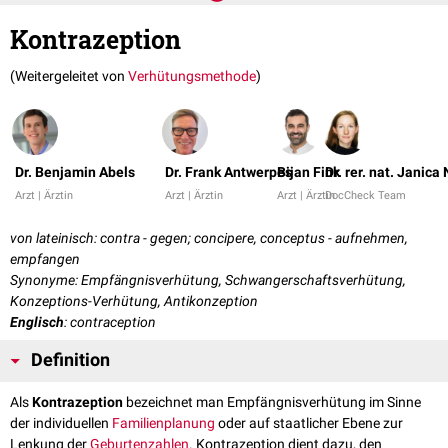
Kontrazeption
(Weitergeleitet von
Verhütungsmethode
)
Dr. Benjamin Abels
Dr. Frank Antwerpes
Bijan Fink
Dr. rer. nat. Janica
Arzt | Ärztin
Arzt | Ärztin
Arzt | Ärztin
DocCheck Team
von lateinisch: contra - gegen; concipere, conceptus - aufnehmen,
empfangen
Synonyme: Empfängnisverhütung, Schwangerschaftsverhütung,
Konzeptions-Verhütung, Antikonzeption
Englisch
: contraception
Definition
Als
Kontrazeption
bezeichnet man Empfängnisverhütung im Sinne
der individuellen
Familienplanung
oder auf staatlicher Ebene zur
Lenkung der
Geburtenzahlen
. Kontrazeption dient dazu, den