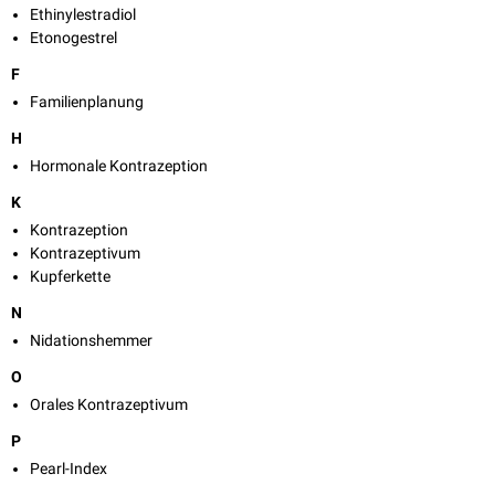
Ethinylestradiol
Etonogestrel
F
Familienplanung
H
Hormonale Kontrazeption
K
Kontrazeption
Kontrazeptivum
Kupferkette
N
Nidationshemmer
O
Orales Kontrazeptivum
P
Pearl-Index