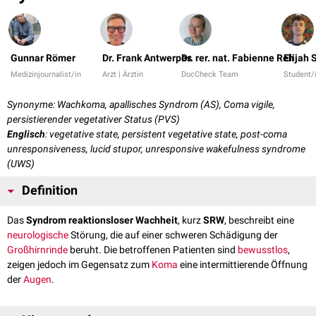
Gunnar Römer
Dr. Frank Antwerpes
Dr. rer. nat. Fabienne Reh
Elijah
Medizinjournalist/in
Arzt | Ärztin
DocCheck Team
Student/
Synonyme: Wachkoma, apallisches Syndrom (AS), Coma vigile,
persistierender vegetativer Status (PVS)
Englisch
: vegetative state, persistent vegetative state, post-coma
unresponsiveness, lucid stupor, unresponsive wakefulness syndrome
(UWS)
Definition
Das
Syndrom reaktionsloser Wachheit
, kurz
SRW
, beschreibt eine
neurologische
Störung, die auf einer schweren Schädigung der
Großhirnrinde
beruht. Die betroffenen Patienten sind
bewusstlos
,
zeigen jedoch im Gegensatz zum
Koma
eine intermittierende Öffnung
der
Augen
.