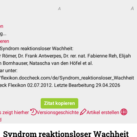
A
A
en
...
ieren
l Syndrom reaktionsloser Wachheit:
Römer, Dr. Frank Antwerpes, Dr. rer. nat. Fabienne Reh, Elijah
 Bornhauser, Natascha van den Höfel et al.
ar unter:
//flexikon.doccheck.com/de/Syndrom_reaktionsloser_Wachheit
ck Flexikon 02.07.2012. Letzte Bearbeitung 29.04.2026
Zitat kopieren
 zeigt hierher
Versionsgeschichte
Artikel erstellen
d
Syndrom reaktionsloser Wachheit