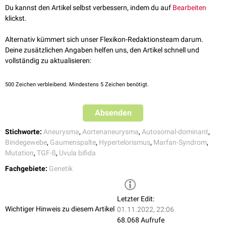
Du kannst den Artikel selbst verbessern, indem du auf
Bearbeiten
der
Aorta ascendens
(5 %)
klickst.
LDS4, Aneurysm, Aortic And Cerebral, With
TGFB2
-Gen
des
Aortenbogens
(10 %)
Typ
Arterial Tortuosity And Skeletal
(Genlokus
der
thorakalen
Aorta descendens
(4 %)
IV
Alternativ kümmert sich unser Flexikon-Redaktionsteam darum.
Manifestations
1q41
)
der
Aorta abdominalis
oder weiterer Gefäße
Deine zusätzlichen Angaben helfen uns, den Artikel schnell und
(7 %)
vollständig zu aktualisieren:
TGFB3
-Gen
Aneurysma
Typ
LDS5, Rienhoff-Syndrom, RNHF
(Genlokus
der
Aortenwurzel
(87 %)
V
14q24.3
)
der Aorta ascendens (27 %)
500
Zeichen verbleibend. Mindestens 5 Zeichen benötigt.
des Aortenbogens (10 %)
der Aorta descendens (15 %)
Absenden
der Aorta abdominalis (12 %)
von
zerebralen
oder anderen Arterien
Stichworte:
Aneurysma
,
Aortenaneurysma
,
Autosomal-dominant
,
(30 %)
Bindegewebe
,
Gaumenspalte
,
Hypertelorismus
,
Marfan-Syndrom
,
Mutation
,
TGF-ß
,
Uvula bifida
Kraniofazial
Kraniosynostose
(15 %)
Fachgebiete:
Genetik
Exo-
oder
Esotropie
(18 %)
Blaufärbung der
Sklera
(23 %)
Letzter Edit:
Skelettal
Pectus excavatum
oder
Pectus carinatum
Wichtiger Hinweis zu diesem Artikel
01.11.2022, 22:06
(51 %)
68.068 Aufrufe