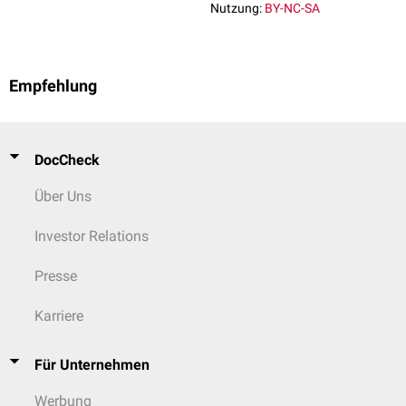
Gelenk
-
Kontrakturen
(23 %)
Nutzung:
BY-NC-SA
Gelenk-Hypermobilität (50 %)
Arachnodaktylie
(56 %)
Klumpfuß
(22 %)
Plattfuß
(51 %)
Empfehlung
Skoliose
(70 %)
Abnormalitäten der
Halswirbelsäule
(39 %)
DocCheck
Kutan
dünne, durchscheinende Haut (33 %)
samtartige, weiche Haut (23 %)
Über Uns
gestörte
Wundheilung
(12 %)
Hernien
(25 %)
Investor Relations
Presse
Karriere
Für Unternehmen
Werbung