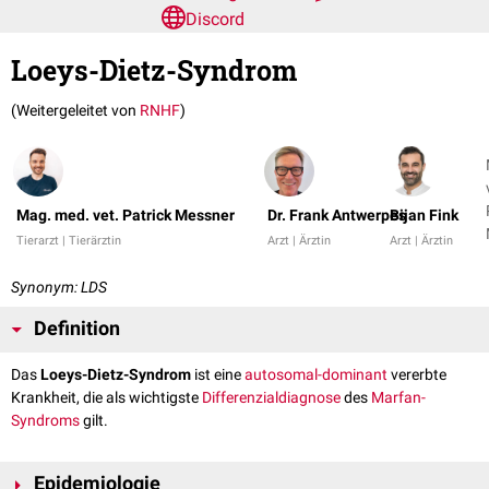
Discord
Loeys-Dietz-Syndrom
(Weitergeleitet von
RNHF
)
Mag. med. vet. Patrick Messner
Dr. Frank Antwerpes
Bijan Fink
Tierarzt | Tierärztin
Arzt | Ärztin
Arzt | Ärztin
Synonym: LDS
Definition
Das
Loeys-Dietz-Syndrom
ist eine
autosomal-dominant
vererbte
Krankheit, die als wichtigste
Differenzialdiagnose
des
Marfan-
Syndroms
gilt.
Epidemiologie