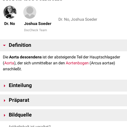
Dr. No, Joshua Soeder
Dr. No
Joshua Soeder
DocCheck Team
Definition
Die
Aorta descendens
ist der absteigende Teil der Hauptschlagader
(
Aorta
), der sich unmittelbar an den
Aortenbogen
(Arcus aortae)
anschließt.
Einteilung
Die Aorta descendens lässt sich in zwei Teile untergliedern:
Präparat
Aorta thoracica
, auch thorakaler Teil oder Pars thoracicae aortae
genannt
Aorta abdominalis
Bildquelle
, auch abdomineller Teil oder Pars abdominalis
aortae genannt
Präparat freundlicherweise zur Verfügung gestellt durch die
Artikelinhalt ist veraltet?