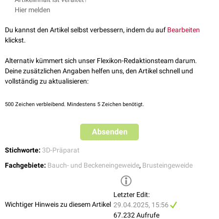
Die Aorta descendens teilt sich auf Höhe des 4. oder 5.
Anatomie der Uni Köln
Hier melden
Lendenwirbelkörpers
(LWK 4, LWK 5) in die rechte und linke
Arteria iliaca
communis
auf. Eine kleine Fortsetzung in die ursprüngliche
Du kannst den Artikel selbst verbessern, indem du auf
Bearbeiten
Verlaufsrichtung stellt die
Arteria sacralis mediana
dar.
klickst.
Alternativ kümmert sich unser Flexikon-Redaktionsteam darum.
Deine zusätzlichen Angaben helfen uns, den Artikel schnell und
vollständig zu aktualisieren:
500
Zeichen verbleibend. Mindestens 5 Zeichen benötigt.
Absenden
Halseingeweide, die Aorta descendens ist mit Nr. 16 gekennzeichnet
Stichworte:
3D-Präparat
Fachgebiete:
Bauch- und Beckeneingeweide
,
Brusteingeweide
Letzter Edit:
Wichtiger Hinweis zu diesem Artikel
29.04.2025, 15:56
67.232 Aufrufe