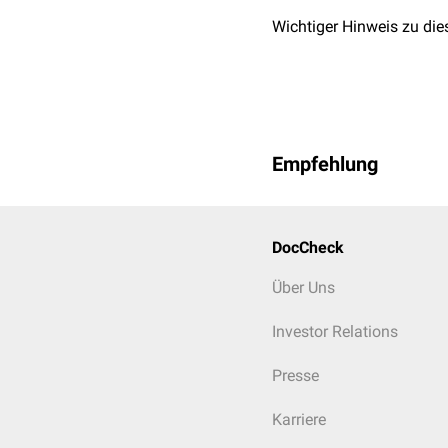
Antrieb
und Interesse:
Wichtiger Hinweis zu die
oder -zuwächse
Psychomotorik
: Anal
Suizidalität
: Bewertu
Fremdgefährdung
: H
Drogenkonsum
: Erh
Abhängigkeitssympt
Empfehlung
Zirkadiane
Auffälligke
Symptome, z.B. morg
Krankheitseinstellung:
DocCheck
Über Uns
Investor Relations
Presse
Karriere