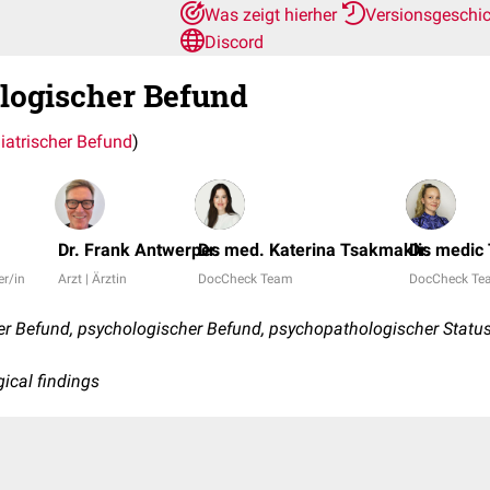
Was zeigt hierher
Versionsgeschi
Discord
logischer Befund
iatrischer Befund
)
Dr. Frank Antwerpes
Dr. med. Katerina Tsakmaklis
Dr. medic
er/in
Arzt | Ärztin
DocCheck Team
DocCheck Te
er Befund, psychologischer Befund, psychopathologischer Statu
ical findings