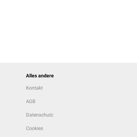
her Interessenverluste
ngen oder
Katatonie
e
auer,
iche Schwankungen der
Alles andere
Kontakt
AGB
Datenschutz
Cookies