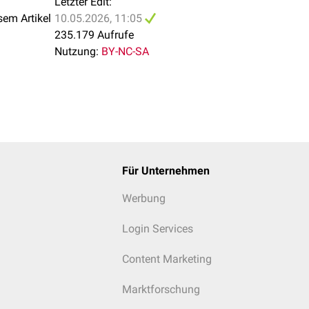
Letzter Edit:
 Einschätzung des Aktivitätsniveaus,
Energielevels
sowie möglic
sem Artikel
10.05.2026, 11:05
235.179 Aufrufe
yse der Bewegungsabläufe,
psychomotorischen Unruhe
, Hemmu
Nutzung:
BY-NC-SA
ng von Suizidgedanken, -plänen, -versuchen
inweise auf aggressive Handlungen oder Gedanken gegen ander
ebung zum Konsum
psychoaktiver
Substanzen (Art, Häufigkeit, D
ome)
iten: Auffälligkeiten im
Schlaf-Wach-Rhythmus
und tageszeitl
endliche Verschlechterung bei
Depression
 Einsicht in die
Erkrankung
, Akzeptanz von Hilfe und
Therapie
Für Unternehmen
Werbung
Login Services
Content Marketing
Marktforschung