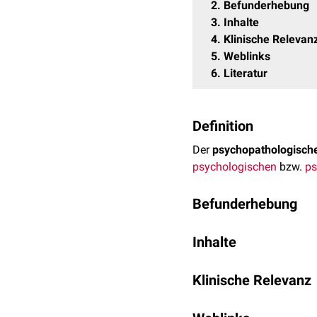
2
Befunderhebung
3
Inhalte
4
Klinische Relevan
5
Weblinks
6
Literatur
Definition
Der
psychopathologisch
psychologischen
bzw.
ps
Befunderhebung
Die Befunderhebung erfo
Inhalte
psychologische
Psychot
Im psychopathologischen
Der psychopathologische 
Klinische Relevanz
Störung des Patienten wic
Erscheinungsbild: Be
Ausdruck und Erlebnisst
Der psychopathologische
Mimik
, Körperhaltung