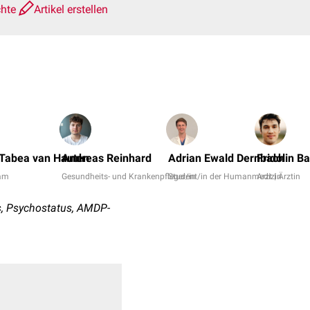
chte
Artikel erstellen
 Tabea van Hauten
Andreas Reinhard
Adrian Ewald Dernbach
Fridolin B
am
Gesundheits- und Krankenpfleger/in
Student/in der Humanmedizin
Arzt | Ärztin
s, Psychostatus, AMDP-