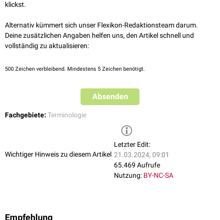
Blutdrucks
und der
Körpertemperatur
.
klickst.
Der zirkadiane Rhythmus wird auch bei Isolierung von der Außenwelt
durch die endogenen Einflüsse weitgehend aufrechterhalten.
Alternativ kümmert sich unser Flexikon-Redaktionsteam darum.
Deine zusätzlichen Angaben helfen uns, den Artikel schnell und
vollständig zu aktualisieren:
500
Zeichen verbleibend. Mindestens 5 Zeichen benötigt.
Absenden
Fachgebiete:
Terminologie
Letzter Edit:
Wichtiger Hinweis zu diesem Artikel
21.03.2024, 09:01
65.469 Aufrufe
Nutzung:
BY-NC-SA
Empfehlung