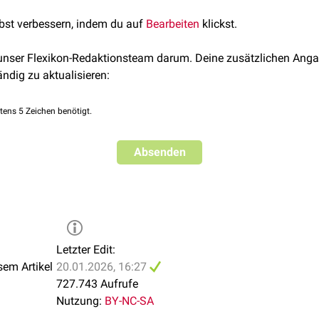
en gemieden werden.
lbst verbessern, indem du auf
Bearbeiten
klickst.
 unser Flexikon-Redaktionsteam darum. Deine zusätzlichen Anga
DTA
-Plasma oder 24h-Sammelurin benötigt.
ändig zu aktualisieren:
ma
d stressfreie Bedingungen notwendig. Daher sollte die Abnahme
tens 5 Zeichen benötigt.
ndestens 20 Minuten Ruhepause erfolgen. 12 Stunden vor der 
, kein Tee und kein Nikotin konsumiert werden.
Absenden
Norm
 10 ml 25%ige HCl (
Salzsäure
) zugegeben werden.
< 50 pg/ml
Letzter Edit:
< 600 pg/ml
sem Artikel
20.01.2026, 16:27
mmung der Katecholamine im Urin:
727.743 Aufrufe
< 50 pg/ml
Nutzung:
BY-NC-SA
Klientel
Norm