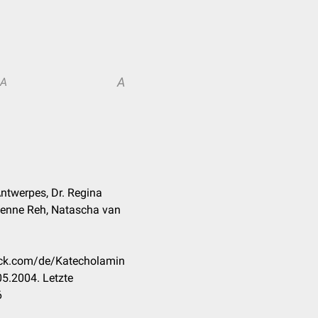
A
A
Antwerpes, Dr. Regina
abienne Reh, Natascha van
heck.com/de/Katecholamin
5.2004. Letzte
6