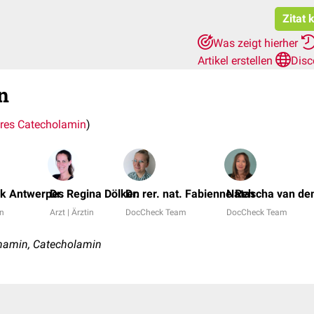
Zitat 
Was zeigt hierher
Artikel erstellen
Disc
n
res Catecholamin
)
nk Antwerpes
Dr. Regina Dölken
Dr. rer. nat. Fabienne Reh
Natascha van de
in
Arzt | Ärztin
DocCheck Team
DocCheck Team
namin, Catecholamin