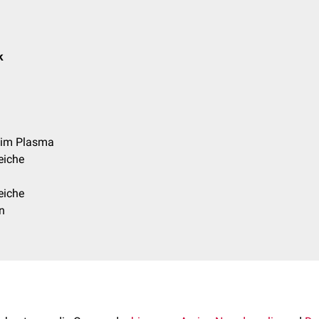
k
 im Plasma
eiche
eiche
on