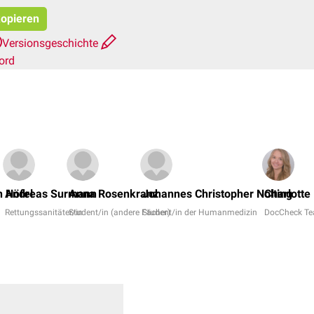
kopieren
Versionsgeschichte
ord
n Höfel
Andreas Surmann
Anna Rosenkranz
Johannes Christopher Nolting
Charlotte
Rettungssanitäter/in
Student/in (andere Fächer)
Student/in der Humanmedizin
DocCheck T