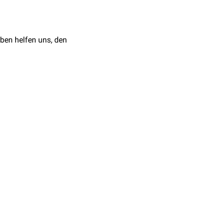
ben helfen uns, den
 auch nur aus einer
Blutentnahme sollten