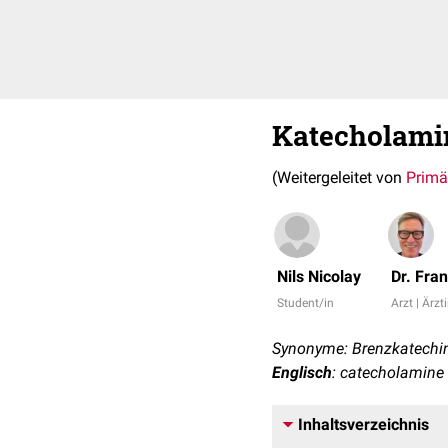
Katecholami
(Weitergeleitet von
Primä
Nils Nicolay
Dr. Fra
Student/in
Arzt | Ärzt
Synonyme: Brenzkatechi
Englisch
: catecholamine
Inhaltsverzeichnis