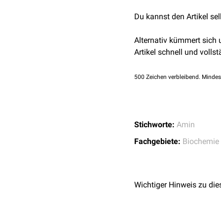
Kaffee, Käse etc.) sollt
Du kannst den Artikel se
Material
Alternativ kümmert sich
Für die Diagnostik wird
E
Artikel schnell und vollst
Katecholamine im Plas
Für die
Blutentnahme
sin
500
Zeichen verbleibend. Mindes
liegenden
Venüle
nach mi
kein Alkohol, kein Kaffee
Referenzbereiche
Stichworte:
Amin
Katecholamin
Fachgebiete:
Biochemie
Urin
Vor dem Sammeln sollten
Adrenalin
Referenzbereiche
Noradrenalin
Wichtiger Hinweis zu die
Normwerte bei der Besti
Dopamin
Katecholamin