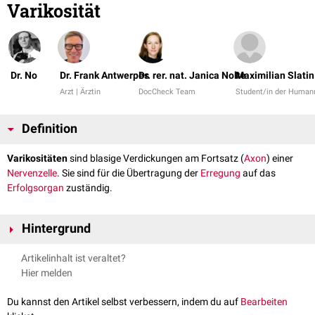
Varikosität
Dr. No
Dr. Frank Antwerpes
Dr. rer. nat. Janica Nolte
Maximilian Slatin
Arzt | Ärztin
DocCheck Team
Student/in der Human
Definition
Varikositäten
sind blasige Verdickungen am Fortsatz (
Axon
) einer
Nervenzelle
. Sie sind für die Übertragung der
Erregung
auf das
Erfolgsorgan
zuständig.
Hintergrund
Varikositäten übernehmen im Erfolgsorgan die Rolle von
Synapsen
. Sie
Artikelinhalt ist veraltet?
besitzen keine
Myelinscheide
und weisen in ihrem Zytoplasma zahlreiche
Hier melden
Vesikel
auf, die
Neurotransmitter
enthalten. Die Ausbildung von
Varikositäten dient daher vor allem der Oberflächenvergrößerung des
Du kannst den Artikel selbst verbessern, indem du auf
Bearbeiten
Axons, sodass eine größere Kontaktfläche zwischen Nervenfasern und