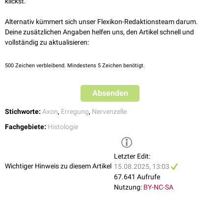
klickst.
Erfolgsorgan entsteht. Sie sind daher auch nicht nur am Ende des Axons,
sondern in seinem gesamten organnahen Endabschnitt zu finden. Diese
Alternativ kümmert sich unser Flexikon-Redaktionsteam darum.
perlschnurartig angeordneten Varikositäten bezeichnet man auch als
Deine zusätzlichen Angaben helfen uns, den Artikel schnell und
"
Synapse par distance
".
vollständig zu aktualisieren:
Im Gegensatz zu herkömmlichen Synapsen entleeren Varikositäten den
Inhalt ihrer Vesikel nicht in den
synaptischen Spalt
, sondern in das
500
Zeichen verbleibend. Mindestens 5 Zeichen benötigt.
Interstitium
. Dort interagieren die ausgeschütteten Neurotransmitter mit
den umliegenden Zielzellen.
Absenden
Die Ausschüttung von Neurotransmittern aus Varikositäten wird über
eine negative
Rückkoppelung
reguliert. Die Varikositäten verfügen selbst
Stichworte:
Axon
,
Erregung
,
Nervenzelle
über
Rezeptoren
für den ausgeschütteten Transmitter, über die die
Fachgebiete:
Histologie
Hemmung induziert wird.
Letzter Edit:
Wichtiger Hinweis zu diesem Artikel
15.08.2025, 13:03
67.641 Aufrufe
Nutzung:
BY-NC-SA