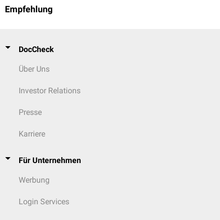
Empfehlung
DocCheck
Über Uns
Investor Relations
Presse
Karriere
Für Unternehmen
Werbung
Login Services