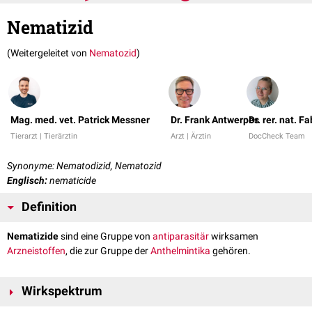
Nematizid
(Weitergeleitet von
Nematozid
)
Mag. med. vet. Patrick Messner
Dr. Frank Antwerpes
Dr. rer. nat. 
Tierarzt | Tierärztin
Arzt | Ärztin
DocCheck Team
Synonyme: Nematodizid, Nematozid
Englisch:
nematicide
Definition
Nematizide
sind eine Gruppe von
antiparasitär
wirksamen
Arzneistoffen
, die zur Gruppe der
Anthelmintika
gehören.
Wirkspektrum