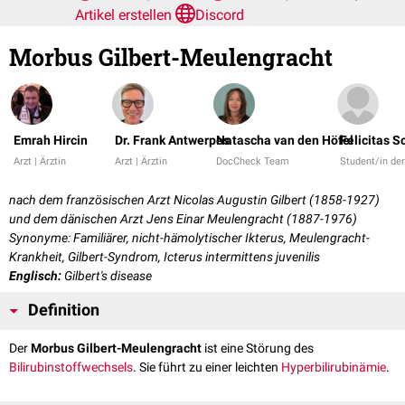
Artikel erstellen
Discord
Morbus Gilbert-Meulengracht
Emrah Hircin
Dr. Frank Antwerpes
Natascha van den Höfel
Felicitas 
Arzt | Ärztin
Arzt | Ärztin
DocCheck Team
Student/in d
nach dem französischen Arzt Nicolas Augustin Gilbert (1858-1927)
und dem dänischen Arzt Jens Einar Meulengracht (1887-1976)
Synonyme: Familiärer, nicht-hämolytischer Ikterus, Meulengracht-
Krankheit, Gilbert-Syndrom, Icterus intermittens juvenilis
Englisch:
Gilbert's disease
Definition
Der
Morbus Gilbert-Meulengracht
ist eine Störung des
Bilirubinstoffwechsels
. Sie führt zu einer leichten
Hyperbilirubinämie
.