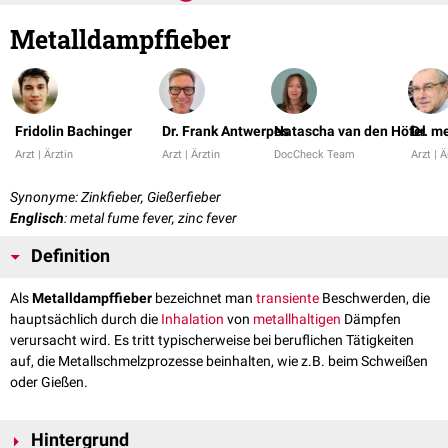
Metalldampffieber
Fridolin Bachinger
Dr. Frank Antwerpes
Natascha van den Höfel
Dr. m
Arzt | Ärztin
Arzt | Ärztin
DocCheck Team
Arzt | Ä
Synonyme: Zinkfieber, Gießerfieber
Englisch
: metal fume fever, zinc fever
Definition
Als
Metalldampffieber
bezeichnet man
transiente
Beschwerden, die
hauptsächlich durch die
Inhalation
von
metallhaltigen
Dämpfen
verursacht wird. Es tritt typischerweise bei beruflichen Tätigkeiten
auf, die Metallschmelzprozesse beinhalten, wie z.B. beim Schweißen
oder Gießen.
Hintergrund