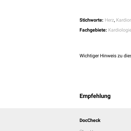
Situation eingesetzt wer
Stichworte:
Herz
,
Kardio
Fachgebiete:
Kardiologi
Wichtiger Hinweis zu die
Empfehlung
DocCheck