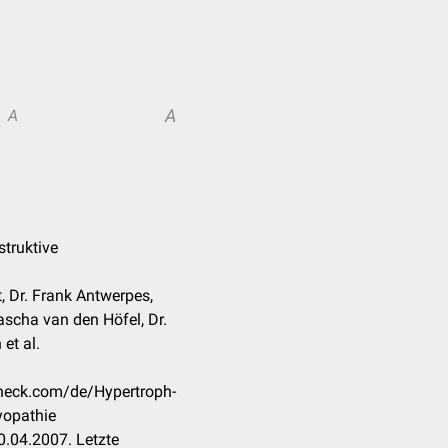
A
A
struktive
, Dr. Frank Antwerpes,
scha van den Höfel, Dr.
 et al.
check.com/de/Hypertroph-
yopathie
.04.2007. Letzte