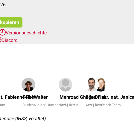
026
 kopieren
Versionsgeschichte
Discord
nat. Fabienne Reh
Felix Walter
Mehrzad Ghadesi
Bijan Fink
Dr. rer. nat. Janic
eam
Student/in der Humanmedizin
Arzt | Ärztin
Arzt | Ärztin
DocCheck Team
nose (IHSS, veraltet)