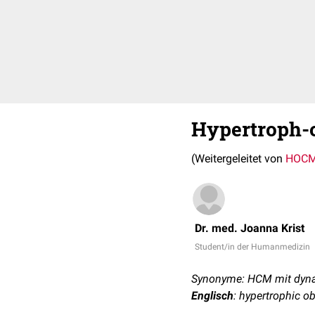
Hypertroph-
(Weitergeleitet von
HOC
Dr. med. Joanna Krist
Student/in der Humanmedizin
Synonyme: HCM mit dynami
Englisch
: hypertrophic o