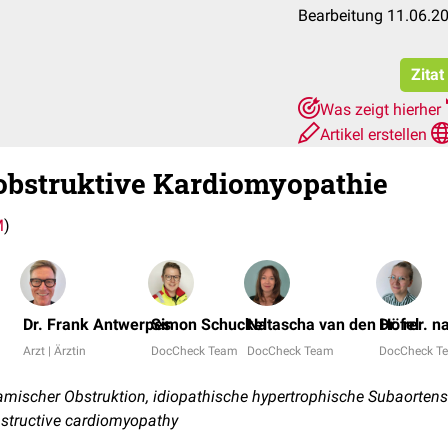
Bearbeitung 11.06.2
Zitat
Was zeigt hierher
Artikel erstellen
obstruktive Kardiomyopathie
M
)
Dr. Frank Antwerpes
Simon Schuckel
Natascha van den Höfel
Dr. rer. 
Arzt | Ärztin
DocCheck Team
DocCheck Team
DocCheck T
scher Obstruktion, idiopathische hypertrophische Subaortenste
bstructive cardiomyopathy