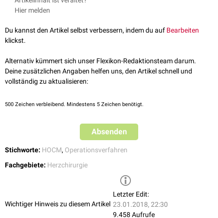
Artikelinhalt ist veraltet?
auslösen. Dazu zählen u.a.:
Hier melden
Allgemeine Operationsrisiken (
Blutung
,
Infektion
etc.)
Kardioembolische
Hirninfarkte
Du kannst den Artikel selbst verbessern, indem du auf
Bearbeiten
Herzrhythmusstörungen
(z.B. kompletter
AV-Block
klickst.
Verletzungen verschiedener Herzstrukturen
Entstehung eines
Ventrikelseptumdefekts
Alternativ kümmert sich unser Flexikon-Redaktionsteam darum.
Deine zusätzlichen Angaben helfen uns, den Artikel schnell und
Die
Letalität
der TSM liegt zwischen 1 und 10%, in spezialisierten Zentren
vollständig zu aktualisieren:
können geringere Werte erzielt werden.
500
Zeichen verbleibend. Mindestens 5 Zeichen benötigt.
Absenden
Stichworte:
HOCM
,
Operationsverfahren
Fachgebiete:
Herzchirurgie
Letzter Edit:
Wichtiger Hinweis zu diesem Artikel
23.01.2018, 22:30
9.458 Aufrufe