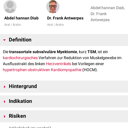
Abdel hannan Diab,
Dr. Frank
Abdel hannan Diab
Dr. Frank Antwerpes
Antwerpes
Arzt | Ärztin
Arzt | Ärztin
Definition
Die
transaortale subvalvuläre Myektomie
, kurz
TSM
, ist ein
kardiochirurgisches
Verfahren zur Reduktion von Muskelgewebe im
Ausflusstrakt des linken
Herzventrikels
bei Vorliegen einer
hypertrophen obstruktiven Kardiomyopathie
(HOCM).
Hintergrund
Die transaortale subvalvuläre Myektomie wird eingesetzt, wenn andere
Indikation
Therapiemöglichkeiten der HOCM ausgereizt sind. Bei der
Myektomie
nach Morrow
wird durch die Aortenklappe hindurch überschüssiges
Patienten mit HOCM, die unter maximaler konservativer Therapie in
Muskelgewebe im Ausflusstrakt der linken Herzkammer entfernt.
Risiken
Ruhe einen
Ausflussbahngradienten
von über 50 mmHg aufweisen
und klinisch mindestens in die
NYHA-Klasse
III einzuordnen sind.
Die TSM kann
peri
- und
postoperativ
signifikante
Komplikationen