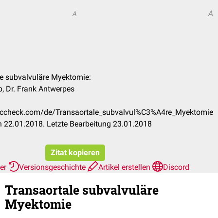
A
A
le subvalvuläre Myektomie:
, Dr. Frank Antwerpes
.doccheck.com/de/Transaortale_subvalvul%C3%A4re_Myektomie
 22.01.2018. Letzte Bearbeitung 23.01.2018
Zitat kopieren
her
Versionsgeschichte
Artikel erstellen
Discord
Transaortale subvalvuläre
Myektomie