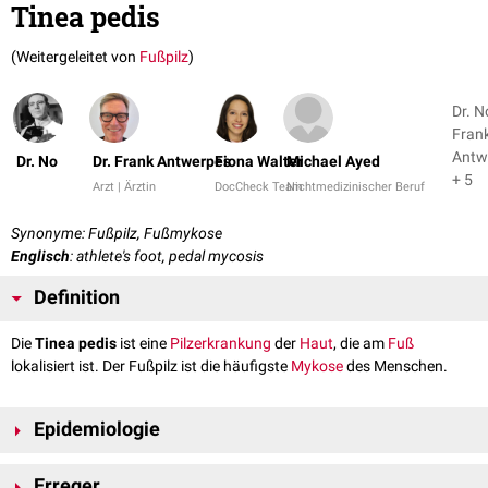
Tinea pedis
(Weitergeleitet von
Fußpilz
)
Dr. N
Fran
Antw
Dr. No
Dr. Frank Antwerpes
Fiona Walter
Michael Ayed
+ 5
Arzt | Ärztin
DocCheck Team
Nichtmedizinischer Beruf
Synonyme: Fußpilz, Fußmykose
Englisch
: athlete's foot, pedal mycosis
Definition
Die
Tinea pedis
ist eine
Pilzerkrankung
der
Haut
, die am
Fuß
lokalisiert ist. Der Fußpilz ist die häufigste
Mykose
des Menschen.
Epidemiologie
Die Tinea pedis tritt am häufigsten bei
Jugendlichen
und nur relativ
Erreger
selten vor der
Pubertät
auf. Bei Naturvölkern, die ausschließlich barfuß