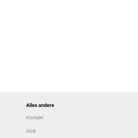
iaca
als auch die
Arteria
st somit ein Ast der
rsorgt.
und verläuft im
ae
abfließen und somit
ung
Herz
abzufließen.
Alles andere
Kontakt
AGB