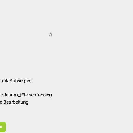
A
Frank Antwerpes
uodenum_(Fleischfresser)
e Bearbeitung
en