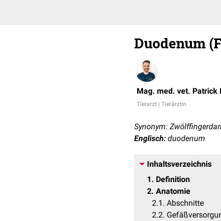
Duodenum (Fl
Mag. med. vet. Patrick
Tierarzt | Tierärztin
Synonym: Zwölffingerda
Englisch:
duodenum
Inhaltsverzeichnis
1
Definition
2
Anatomie
2.1
Abschnitte
2.2
Gefäßversorgu