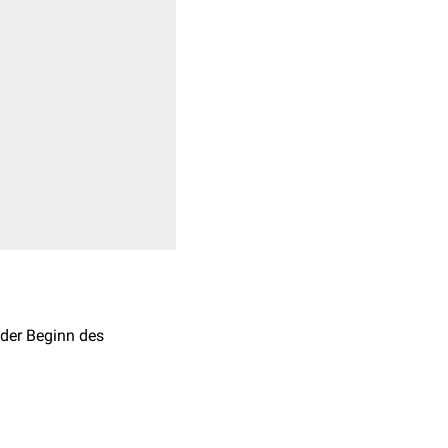
der Beginn des
ejunums
und weist beim