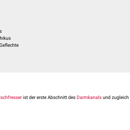
s
hikus
Geflechte
ischfresser
ist der erste Abschnitt des
Darmkanals
und zugleich 
sich von der Pars pylorica des
Magens
bis zum Übergang ins
J