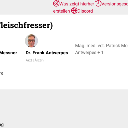
Was zeigt hierher
Versionsges
erstellen
Discord
eischfresser)
Mag. med. vet. Patrick Mes
Antwerpes + 1
 Messner
Dr. Frank Antwerpes
Arzt | Ärztin
rm
ng