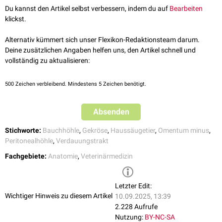
Du kannst den Artikel selbst verbessern, indem du auf
Bearbeiten
Krümmung des
Labmagens
(Abomasum) und dem
Kranialabschnitt
des
klickst.
Duodenums
.
Der Anteil, der zwischen der Leberpforte und dem Duodenum liegt, wird
Alternativ kümmert sich unser Flexikon-Redaktionsteam darum.
als Ligamentum hepatoduodenale bezeichnet. Die Verbindung zwischen
Deine zusätzlichen Angaben helfen uns, den Artikel schnell und
Leberpforte und Magen hingegen heißt
Ligamentum hepatogastricum
.
vollständig zu aktualisieren:
Der rechte freie Rand des Ligamentum hepatoduodenale bildet zugleich
den
ventralen
Rand des
Foramen omentale
.
500
Zeichen verbleibend. Mindestens 5 Zeichen benötigt.
Im Ligamentum hepatoduodenale verlaufen
die
Vena portae
,
Absenden
die
Arteria hepatica
und
der
Ductus choledochus
.
Stichworte:
Bauchhöhle
,
Gekröse
,
Haussäugetier
,
Omentum minus
,
Peritonealhöhle
,
Verdauungstrakt
Fachgebiete:
Anatomie
,
Veterinärmedizin
Letzter Edit:
Wichtiger Hinweis zu diesem Artikel
10.09.2025, 13:39
2.228 Aufrufe
Nutzung:
BY-NC-SA