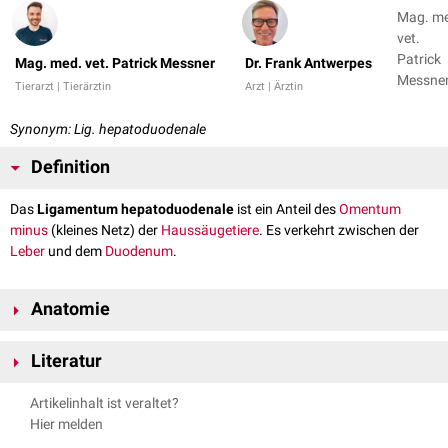
Mag. m
vet.
Patrick
Mag. med. vet. Patrick Messner
Dr. Frank Antwerpes
Messner
Tierarzt | Tierärztin
Arzt | Ärztin
Dr. Fran
Antwer
Synonym: Lig. hepatoduodenale
Definition
Das
Ligamentum hepatoduodenale
ist ein Anteil des
Omentum
minus
(kleines Netz) der
Haussäugetiere
. Es verkehrt zwischen der
Leber
und dem
Duodenum
.
Anatomie
Das Omentum minus geht
embryologisch
aus dem hepatogastrischen
Literatur
Abschnitt des ehemaligen
Mesogastrium ventrale
hervor. Aus diesem
Grund verkehrt es zwischen der
Leberpforte
(Porta hepatis), der kleinen
Nickel, Richard, August Schummer, Eugen Seiferle. Band II:
Artikelinhalt ist veraltet?
Krümmung des
Magens
(Curvatura ventriculi minor) und dem
Organsysteme. Lehrbuch der Anatomie der Haustiere. Parey, 2004.
Hier melden
Anfangsabschnitt des Duodenums. Beim
Wiederkäuer
verbindet es die
Leberpforte mit der Basis des
Blättermagens
(Omasum), der kleinen