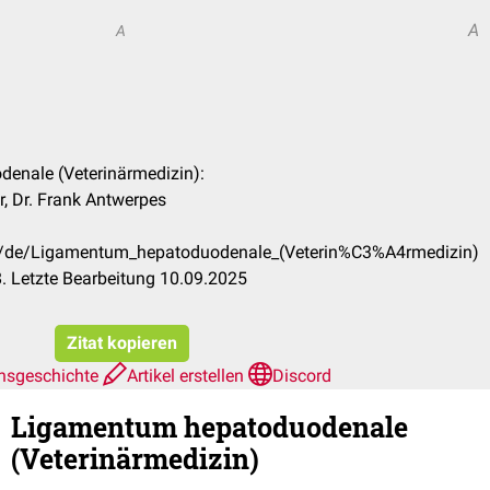
A
A
denale (Veterinärmedizin):
r, Dr. Frank Antwerpes
om/de/Ligamentum_hepatoduodenale_(Veterin%C3%A4rmedizin)
. Letzte Bearbeitung 10.09.2025
Zitat kopieren
nsgeschichte
Artikel erstellen
Discord
Ligamentum hepatoduodenale
(Veterinärmedizin)