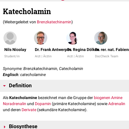
Katecholamin
(Weitergeleitet von
Brenzkatechinamin
)
Nils Nicolay
Dr. Frank Antwerpes
Dr. Regina Dölken
Dr. rer. nat. Fabie
Student/in
Arzt | Ärztin
Arzt | Ärztin
DocCheck Team
Synonyme: Brenzkatechinamin, Catecholamin
Englisch
: catecholamine
Definition
Als
Katecholamine
bezeichnet man die Gruppe der
biogenen Amine
Noradrenalin
und
Dopamin
(primäre Katecholamine) sowie
Adrenalin
und deren
Derivate
(sekundäre Katecholamine).
Biosynthese