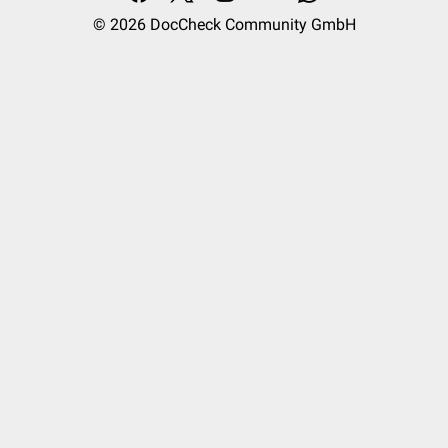
Metanephrine
Kleinkinder
≤ 300 µg/Tag
© 2026
DocCheck Community GmbH
Schulkinder
≤ 500 µg/Tag
Erwachsene
≤ 800 µg/Tag