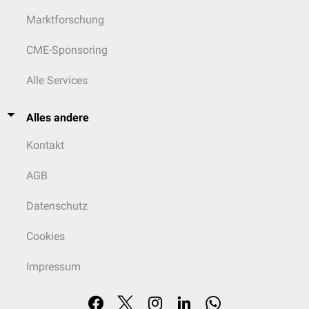
Marktforschung
Kinder 2-4 Jahre
≤ 29 µg/Tag
CME-Sponsoring
Kinder 4-7 Jahre
≤ 45 µg/Tag
Kinder 7-10 Jahre
≤ 65 µg/Tag
Alle Services
Kinder 10-18 Jahre
23-105 µg/Tag
Alles andere
Erwachsene
23-105 µg/Tag
Kontakt
Dopamin
Kinder bis 1 Jahr
≤ 85 µg/Tag
AGB
Kinder 1-2 Jahre
≤ 140 µg/Tag
Datenschutz
Kinder 2-4 Jahre
≤ 260 µg/Tag
Cookies
Kinder 4-18 Jahre
≤ 450 µg/Tag
Impressum
Erwachsene
< 620 µg/Tag