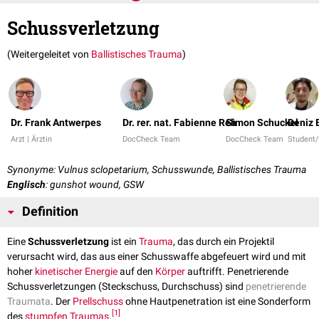
Schussverletzung
(Weitergeleitet von
Ballistisches Trauma
)
Dr. Frank Antwerpes
Dr. rer. nat. Fabienne Reh
Simon Schuckel
Deniz 
Arzt | Ärztin
DocCheck Team
DocCheck Team
Student
Synonyme: Vulnus sclopetarium, Schusswunde, Ballistisches Trauma
Englisch
: gunshot wound, GSW
Definition
Eine
Schussverletzung
ist ein
Trauma
, das durch ein Projektil
verursacht wird, das aus einer Schusswaffe abgefeuert wird und mit
hoher
kinetischer Energie
auf den
Körper
auftrifft. Penetrierende
Schussverletzungen (Steckschuss, Durchschuss) sind
penetrierende
Traumata
. Der
Prellschuss
ohne Hautpenetration ist eine Sonderform
[
1
]
des
stumpfen Traumas
.