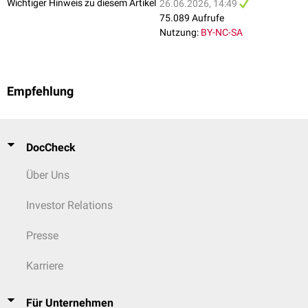
Wichtiger Hinweis zu diesem Artikel
26.06.2026, 14:49
Pulvereinsprengung
75.089 Aufrufe
Fernschuss
Nutzung:
BY-NC-SA
Schmauchablagerungen fehlen
Ausschusswunde kann größer sein als die Einschusswunde
Empfehlung
DocCheck
Über Uns
Investor Relations
Presse
Karriere
Sonderformen
Winkelschuss
: Richtungsänderung des Geschosses im Körper durch
Auftreffen auf Gewebe unterschiedlicher Dichte (z.B. Knochen)
Für Unternehmen