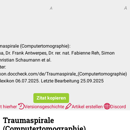
A
A
umaspirale (Computertomographie):
a, Dr. Frank Antwerpes, Dr. rer. nat. Fabienne Reh, Simon
hristian Schaumann et al.
er:
xikon.doccheck.com/de/Traumaspirale_(Computertomographie)
exikon 06.07.2025. Letzte Bearbeitung 25.09.2025
Zitat kopieren
t hierher
Versionsgeschichte
Artikel erstellen
Discord
Traumaspirale
(Computertomographie)