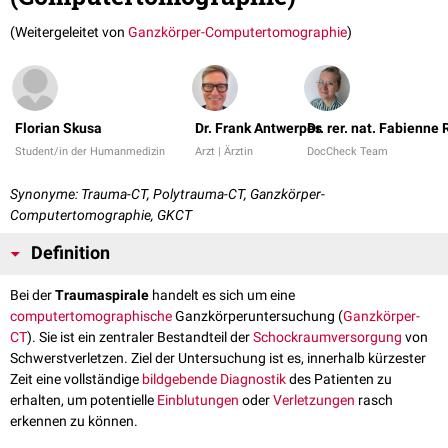
(Weitergeleitet von
Ganzkörper-Computertomographie
)
Florian Skusa
Dr. Frank Antwerpes
Dr. rer. nat. Fabienne
Student/in der Humanmedizin
Arzt | Ärztin
DocCheck Team
Synonyme: Trauma-CT, Polytrauma-CT, Ganzkörper-
Computertomographie, GKCT
Definition
Bei der
Traumaspirale
handelt es sich um eine
computertomographische
Ganzkörperuntersuchung (
Ganzkörper-
CT
). Sie ist ein zentraler Bestandteil der
Schockraumversorgung
von
Schwerstverletzen. Ziel der Untersuchung ist es, innerhalb kürzester
Zeit eine vollständige
bildgebende Diagnostik
des Patienten zu
erhalten, um potentielle
Einblutungen
oder
Verletzungen
rasch
erkennen zu können.