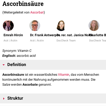
Ascorbinsäure
(Weitergeleitet von
Ascorbat
)
Emrah Hircin
Dr. Frank Antwerpes
Dr. rer. nat. Janica Nolte
Charlotte 
Arzt | Ärztin
Arzt | Ärztin
DocCheck Team
DocCheck Te
Synonym: Vitamin C
Englisch:
ascorbic acid
Definition
Ascorbinsäure
ist ein wasserlösliches
Vitamin
, das vom Menschen
kontinuierlich mit der Nahrung aufgenommen werden muss. Die
Salze werden
Ascorbate
genannt.
Struktur
Der
IUPAC
-Name der Ascorbinsäure ist (5
R
)-5-[(1
S
)-1,2-