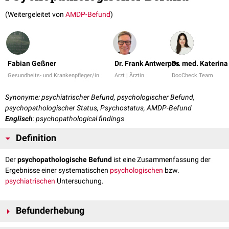
(Weitergeleitet von
AMDP-Befund
)
Fabian Geßner
Dr. Frank Antwerpes
Dr. med. Katerin
Gesundheits- und Krankenpfleger/in
Arzt | Ärztin
DocCheck Team
Synonyme: psychiatrischer Befund, psychologischer Befund,
psychopathologischer Status, Psychostatus, AMDP-Befund
Englisch
: psychopathological findings
Definition
Der
psychopathologische Befund
ist eine Zusammenfassung der
Ergebnisse einer systematischen
psychologischen
bzw.
psychiatrischen
Untersuchung.
Befunderhebung
Die Befunderhebung erfolgt durch Ärzte, vorwiegend
Psychiater
oder