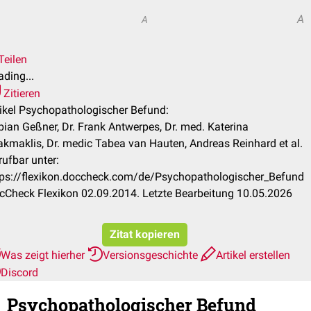
A
A
Teilen
ding...
Zitieren
tikel Psychopathologischer Befund:
bian Geßner, Dr. Frank Antwerpes, Dr. med. Katerina
akmaklis, Dr. medic Tabea van Hauten, Andreas Reinhard et al.
rufbar unter:
tps://flexikon.doccheck.com/de/Psychopathologischer_Befund
cCheck Flexikon 02.09.2014. Letzte Bearbeitung 10.05.2026
Zitat kopieren
Was zeigt hierher
Versionsgeschichte
Artikel erstellen
Discord
Psychopathologischer Befund