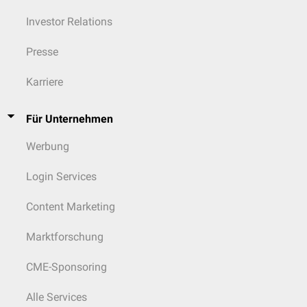
Verschlechterung bei
Depression
Investor Relations
Krankheitseinstellung: Einsicht in die
Erkrankung
, Akzeptanz von
Hilfe und
Therapie
Presse
Karriere
Für Unternehmen
Werbung
Login Services
Content Marketing
Marktforschung
CME-Sponsoring
Alle Services