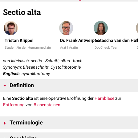
Sectio alta
Tristan Klippel
Dr. Frank Antwerpes
Natascha van den Höf
Student/in der Humanmedizin
Arzt | Ärztin
DocCheck Team
von lateinisch: sectio - Schnitt; altus - hoch
Synonym: Blasenschnitt, Cystolithotomie
Englisch
: cystolithotomy
Definition
Eine
Sectio alta
ist eine operative Eröffnung der
Harnblase
zur
Entfernung
von
Blasensteinen
.
Terminologie
Die Namensgebung bezieht sich darauf, dass bei der Sectio alta im