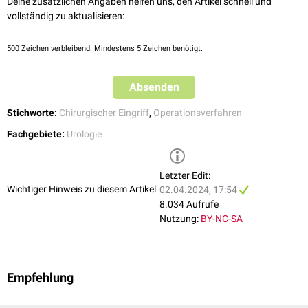
Deine zusätzlichen Angaben helfen uns, den Artikel schnell und
Nahtinsuffizienz
mit
Urinom
vollständig zu aktualisieren:
Nervenschädigung mit neurogener
Blasenentleerungsstörung
Verletzung der
Ostien
mit
Harnstauung
oder
Harnreflux
500
Zeichen verbleibend. Mindestens 5 Zeichen benötigt.
Platzbauch
Blasentamponade
Absenden
Stichworte:
Chirurgischer Eingriff
,
Operationsverfahren
Fachgebiete:
Urologie
Letzter Edit:
Wichtiger Hinweis zu diesem Artikel
02.04.2024, 17:54
8.034 Aufrufe
Nutzung:
BY-NC-SA
Empfehlung