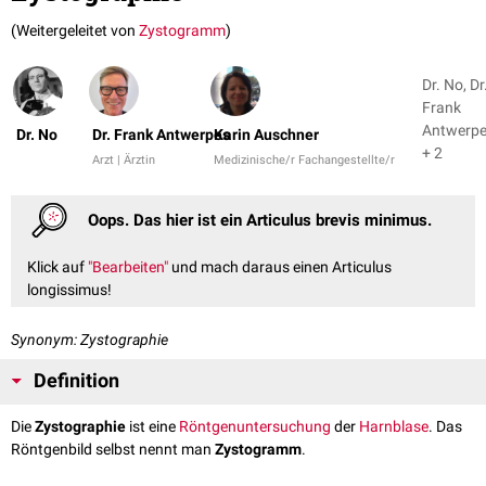
(Weitergeleitet von
Zystogramm
)
Dr. No, Dr
Frank
Antwerp
Dr. No
Dr. Frank Antwerpes
Karin Auschner
+ 2
Arzt | Ärztin
Medizinische/r Fachangestellte/r
Oops. Das hier ist ein Articulus brevis minimus.
Klick auf
"Bearbeiten"
und mach daraus einen Articulus
longissimus!
Synonym: Zystographie
Definition
Die
Zystographie
ist eine
Röntgenuntersuchung
der
Harnblase
. Das
Röntgenbild selbst nennt man
Zystogramm
.