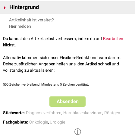
Hintergrund
Zur Untersuchung von Lage, Größe und Form der Harnblase muss diese
Artikelinhalt ist veraltet?
mit einem
Kontrastmittel
gefüllt sein. Das Zystogramm wird z.B. zur
Hier melden
urologischen
Untersuchung bei Verdacht auf
Blasenkarzinome
angewendet.
Du kannst den Artikel selbst verbessern, indem du auf
Bearbeiten
klickst.
Alternativ kümmert sich unser Flexikon-Redaktionsteam darum.
Deine zusätzlichen Angaben helfen uns, den Artikel schnell und
vollständig zu aktualisieren:
500
Zeichen verbleibend. Mindestens 5 Zeichen benötigt.
Absenden
Stichworte:
Diagnoseverfahren
,
Harnblasenkarzinom
,
Röntgen
Fachgebiete:
Onkologie
,
Urologie