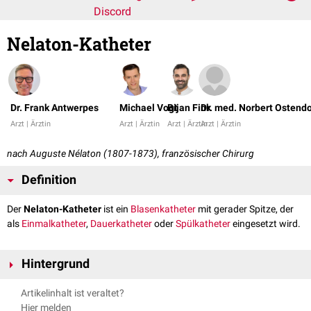
Discord
Nelaton-Katheter
Dr. Frank Antwerpes
Michael Vogt
Bijan Fink
Dr. med. Norbert Ostendo
Arzt | Ärztin
Arzt | Ärztin
Arzt | Ärztin
Arzt | Ärztin
nach Auguste Nélaton (1807-1873), französischer Chirurg
Definition
Der
Nelaton-Katheter
ist ein
Blasenkatheter
mit gerader Spitze, der
als
Einmalkatheter
,
Dauerkatheter
oder
Spülkatheter
eingesetzt wird.
Hintergrund
Der Nelaton-Katheter ist der am häufigsten verwendete Kathetertyp. Er
Artikelinhalt ist veraltet?
besitzt eine geschlossene Hohlspitze mit zwei gegenüberliegenden bzw.
Hier melden