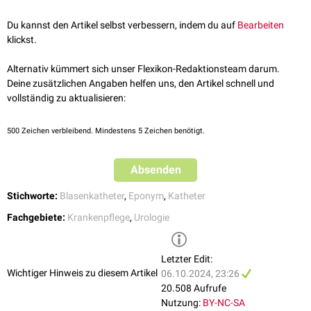
vier versetzten Öffnungen ("Augen"). Der Nelaton-Katheter eignet sich für
unkomplizierte anatomische Verhältnisse und kann sowohl bei Frauen
Du kannst den Artikel selbst verbessern, indem du auf
Bearbeiten
als auch bei Männern verwendet werden.
klickst.
Alternativ kümmert sich unser Flexikon-Redaktionsteam darum.
Deine zusätzlichen Angaben helfen uns, den Artikel schnell und
vollständig zu aktualisieren:
500
Zeichen verbleibend. Mindestens 5 Zeichen benötigt.
Absenden
Stichworte:
Blasenkatheter
,
Eponym
,
Katheter
Fachgebiete:
Krankenpflege
,
Urologie
Letzter Edit:
Wichtiger Hinweis zu diesem Artikel
06.10.2024, 23:26
20.508 Aufrufe
Nutzung:
BY-NC-SA