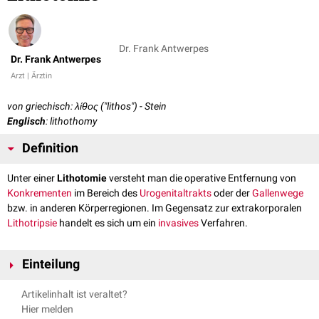
Dr. Frank Antwerpes
Dr. Frank Antwerpes
Arzt | Ärztin
von griechisch: λίθος ("lithos") - Stein
Englisch
: lithothomy
Definition
Unter einer
Lithotomie
versteht man die operative Entfernung von
Konkrementen
im Bereich des
Urogenitaltrakts
oder der
Gallenwege
bzw. in anderen Körperregionen. Im Gegensatz zur extrakorporalen
Lithotripsie
handelt es sich um ein
invasives
Verfahren.
Einteilung
Je nach der Lokalisation des entfernten Steins unterschiedet man:
Artikelinhalt ist veraltet?
Cholelithotomie
: Entfernung eines
Gallensteins
. Da die Gallenblase
Hier melden