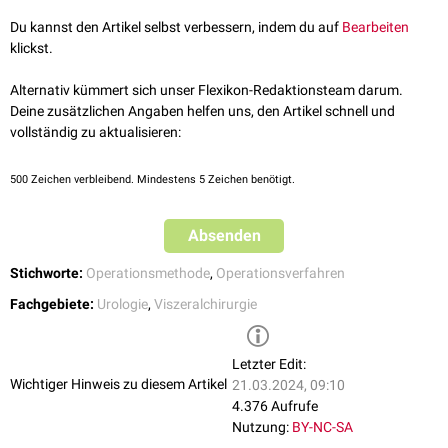
meist mit entfernt wird, ist der Begriff
Cholezystektomie
verbreiteter.
Nephrolithotomie
: Entfernung eines
Nierensteins
Du kannst den Artikel selbst verbessern, indem du auf
Bearbeiten
Ureterolithotomie
: Entfernung eines
Harnleitersteins
klickst.
Zystolithotomie
: Entfernung eines
Blasensteins
Sialolithotomie
: Entfernung eines
Speichelsteins
Alternativ kümmert sich unser Flexikon-Redaktionsteam darum.
Deine zusätzlichen Angaben helfen uns, den Artikel schnell und
vollständig zu aktualisieren:
500
Zeichen verbleibend. Mindestens 5 Zeichen benötigt.
Absenden
Stichworte:
Operationsmethode
,
Operationsverfahren
Fachgebiete:
Urologie
,
Viszeralchirurgie
Letzter Edit:
Wichtiger Hinweis zu diesem Artikel
21.03.2024, 09:10
4.376 Aufrufe
Nutzung:
BY-NC-SA