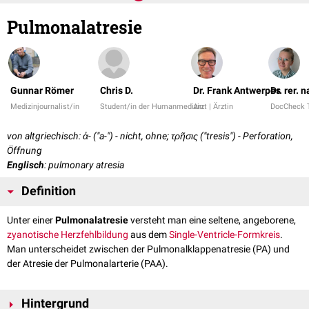
Pulmonalatresie
Gunnar Römer
Chris D.
Dr. Frank Antwerpes
Dr. rer. 
Medizinjournalist/in
Student/in der Humanmedizin
Arzt | Ärztin
DocCheck
von altgriechisch: ἀ- ("a-") - nicht, ohne; τρῆσις ("tresis") - Perforation,
Öffnung
Englisch
: pulmonary atresia
Definition
Unter einer
Pulmonalatresie
versteht man eine seltene, angeborene,
zyanotische
Herzfehlbildung
aus dem
Single-Ventricle-Formkreis
.
Man unterscheidet zwischen der Pulmonalklappenatresie (PA) und
der Atresie der Pulmonalarterie (PAA).
Hintergrund