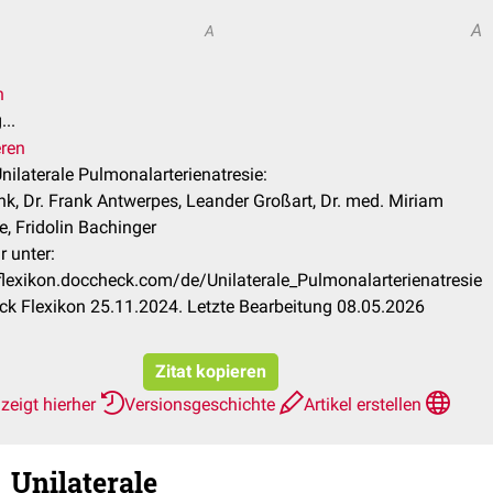
A
A
n
..
eren
Unilaterale Pulmonalarterienatresie:
ink, Dr. Frank Antwerpes, Leander Großart, Dr. med. Miriam
, Fridolin Bachinger
r unter:
/flexikon.doccheck.com/de/Unilaterale_Pulmonalarterienatresie
k Flexikon 25.11.2024. Letzte Bearbeitung 08.05.2026
Zitat kopieren
zeigt hierher
Versionsgeschichte
Artikel erstellen
Unilaterale