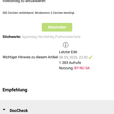
vollständig zu aktualisieren:
ausgewählten Fällen kommt eine
chirurgische
Rekonstruktion der
Pulmonalarterie oder die Etablierung eines
Shunts
zwischen
500
Zeichen verbleibend. Mindestens 5 Zeichen benötigt.
Kollateralgefäßen und der Pulmonalarterie infrage. In sehr seltenen
Fällen ist eine
Lungentransplantation
notwendig.
Absenden
Stichworte:
Agenesie
,
Herzfehler
,
Pulmonalarterie
Letzter Edit:
Wichtiger Hinweis zu diesem Artikel
08.05.2026, 22:42
1.383 Aufrufe
Nutzung:
BY-NC-SA
Empfehlung
DocCheck