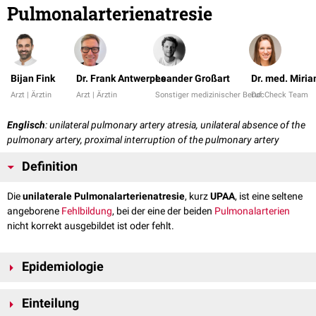
Pulmonalarterienatresie
Bijan Fink
Dr. Frank Antwerpes
Leander Großart
Dr. med. Miri
Arzt | Ärztin
Arzt | Ärztin
Sonstiger medizinischer Beruf
DocCheck Team
Englisch
: unilateral pulmonary artery atresia, unilateral absence of the
pulmonary artery, proximal interruption of the pulmonary artery
Definition
Die
unilaterale Pulmonalarterienatresie
, kurz
UPAA
, ist eine seltene
angeborene
Fehlbildung
, bei der eine der beiden
Pulmonalarterien
nicht korrekt ausgebildet ist oder fehlt.
Epidemiologie
Die unilaterale Pulmonalarterienatresie ist eine seltene
Erkrankung
. Die
Einteilung
genaue
Prävalenz
ist derzeit (2024) unklar. Die Fehlbildung betrifft beide