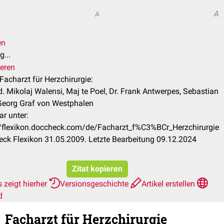
A
A
en
...
ieren
 Facharzt für Herzchirurgie:
d. Mikolaj Walensi, Maj te Poel, Dr. Frank Antwerpes, Sebastian
Georg Graf von Westphalen
ar unter:
//flexikon.doccheck.com/de/Facharzt_f%C3%BCr_Herzchirurgie
ck Flexikon 31.05.2009. Letzte Bearbeitung 09.12.2024
Zitat kopieren
 zeigt hierher
Versionsgeschichte
Artikel erstellen
d
Facharzt für Herzchirurgie