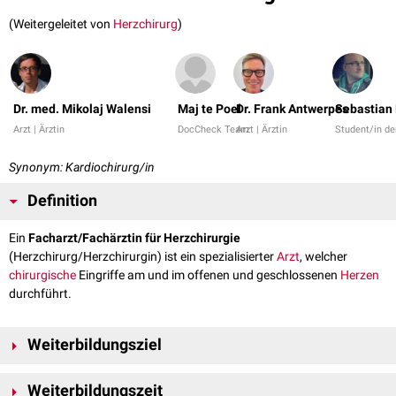
(Weitergeleitet von
Herzchirurg
)
Dr. med. Mikolaj Walensi
Maj te Poel
Dr. Frank Antwerpes
Sebastian
Arzt | Ärztin
DocCheck Team
Arzt | Ärztin
Student/in d
Synonym: Kardiochirurg/in
Definition
Ein
Facharzt/Fachärztin für Herzchirurgie
(Herzchirurg/Herzchirurgin) ist ein spezialisierter
Arzt
, welcher
chirurgische
Eingriffe am und im offenen und geschlossenen
Herzen
durchführt.
Weiterbildungsziel
Ziel der
Weiterbildung
ist, aufbauend auf der
Basisweiterbildung
die
Weiterbildungszeit
Erlangung der Facharztkompetenz Herzchirurgie nach Ableistung der