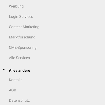
sind irreversibel und wenn die Funktion des Organs zu weit
Werbung
eingeschränkt ist, wird in der Regel ein neues Transplantat benötigt.
siehe auch:
Organtransplantation
,
Organspende
Login Services
Content Marketing
Marktforschung
CME-Sponsoring
Alle Services
Alles andere
Kontakt
AGB
Datenschutz