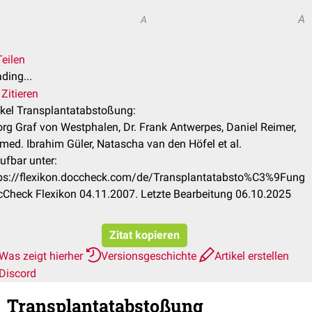
A
A
Teilen
ding...
Zitieren
ikel Transplantatabstoßung:
rg Graf von Westphalen, Dr. Frank Antwerpes, Daniel Reimer,
 med. Ibrahim Güler, Natascha van den Höfel et al.
ufbar unter:
ps://flexikon.doccheck.com/de/Transplantatabsto%C3%9Fung
Check Flexikon 04.11.2007. Letzte Bearbeitung 06.10.2025
Zitat kopieren
Was zeigt hierher
Versionsgeschichte
Artikel erstellen
Discord
Transplantatabstoßung