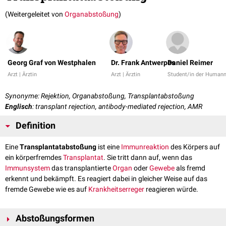
(Weitergeleitet von
Organabstoßung
)
Georg Graf von Westphalen
Dr. Frank Antwerpes
Daniel Reimer
Arzt | Ärztin
Arzt | Ärztin
Student/in der Human
Synonyme: Rejektion, Organabstoßung, Transplantabstoßung
Englisch
: transplant rejection, antibody-mediated rejection, AMR
Definition
Eine
Transplantatabstoßung
ist eine
Immunreaktion
des Körpers auf
ein körperfremdes
Transplantat
. Sie tritt dann auf, wenn das
Immunsystem
das transplantierte
Organ
oder
Gewebe
als fremd
erkennt und bekämpft. Es reagiert dabei in gleicher Weise auf das
fremde Gewebe wie es auf
Krankheitserreger
reagieren würde.
Abstoßungsformen