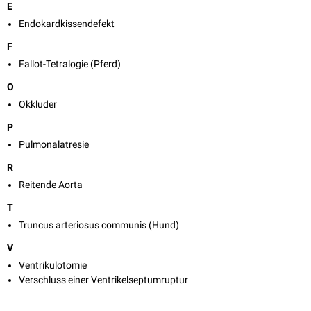
E
Endokardkissendefekt
F
Fallot-Tetralogie (Pferd)
O
Okkluder
P
Pulmonalatresie
R
Reitende Aorta
T
Truncus arteriosus communis (Hund)
V
Ventrikulotomie
Verschluss einer Ventrikelseptumruptur