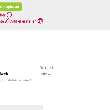
at kopieren
rher
hte
Artikel erstellen
Dr. med.
univ.
iwek
Sabrina
r/in | Medizintechniker/in
Mörkl, Dr.
Frank
Antwerpes
+ 4