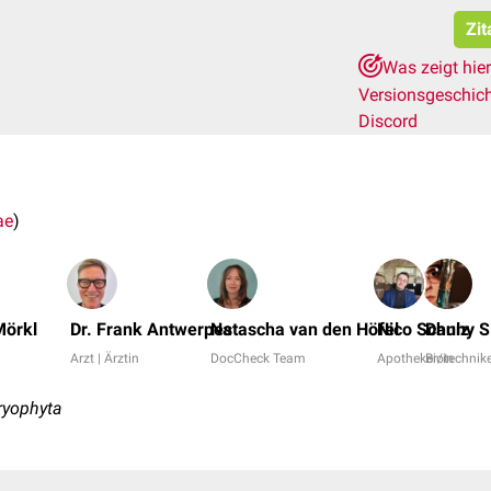
Zit
Was zeigt hie
Versionsgeschic
Discord
ae
)
Mörkl
Dr. Frank Antwerpes
Natascha van den Höfel
Nico Schulz
Danny S
Arzt | Ärztin
DocCheck Team
Apotheker/in
Biotechnike
ryophyta