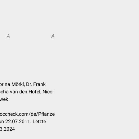
A
A
brina Mörkl, Dr. Frank
cha van den Höfel, Nico
iwek
.doccheck.com/de/Pflanze
n 22.07.2011. Letzte
03.2024