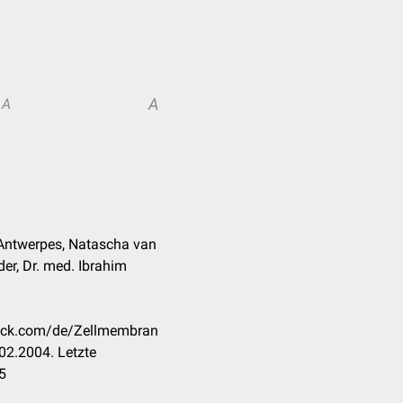
A
A
k Antwerpes, Natascha van
er, Dr. med. Ibrahim
heck.com/de/Zellmembran
02.2004. Letzte
5