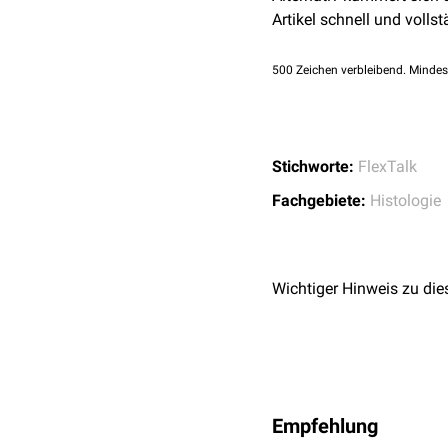
Artikel schnell und vollst
ein
Membranpotential
au
in das Intrazellulärmilieu
500
Zeichen verbleibend. Mindes
Durch den Gehalt der in
Zellbegrenzungen regulie
Bilayers
. Ebenso können
Rolle bei
Endozytose
un
Stichworte:
FlexTalk
Fachgebiete:
Histologie
Wichtiger Hinweis zu die
Empfehlung