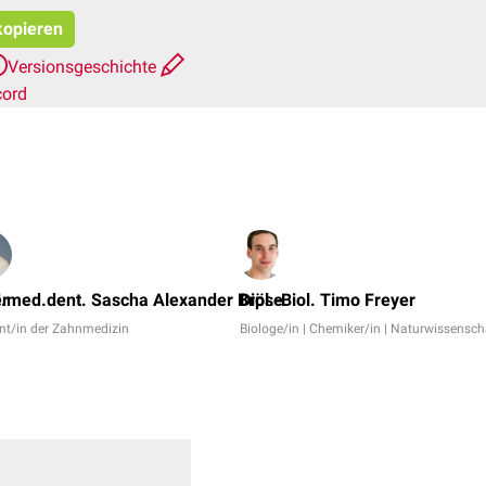
kopieren
Versionsgeschichte
cord
er
.med.dent. Sascha Alexander Bröse
Dipl.-Biol. Timo Freyer
nt/in der Zahnmedizin
Biologe/in | Chemiker/in | Naturwissenscha