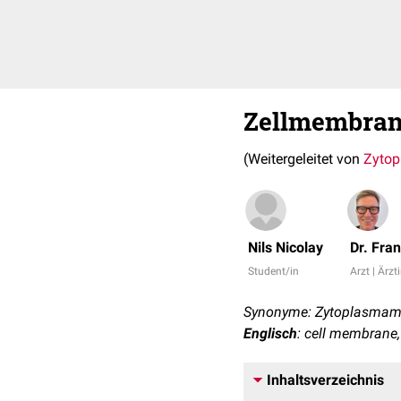
Zellmembra
(Weitergeleitet von
Zyto
Nils Nicolay
Dr. Fra
Student/in
Arzt | Ärzt
Synonyme: Zytoplasmam
Englisch
: cell membran
Inhaltsverzeichnis