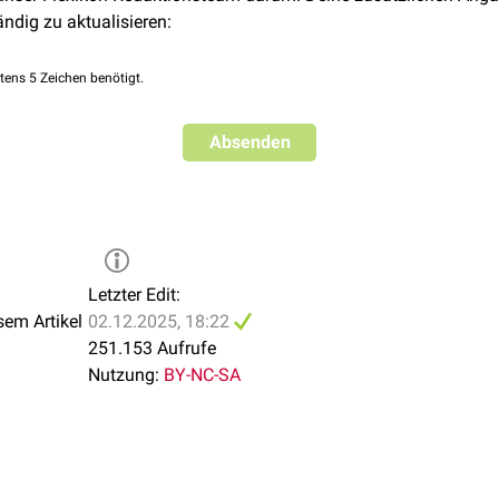
ändig zu aktualisieren:
fbauen.
Rezeptoren
innerhalb der Membran ermöglichen eine We
.
tens 5 Zeichen benötigt.
 die Membran eingebaute
Cholesterin
-Moleküle kann die
Fluidität
rt werden. Diese Fluidität ermöglicht die Beweglichkeit von Prot
 Membranteile als
Vesikel
abgespalten werden und spielen damit
Absenden
d
Sekretion
.
Letzter Edit:
sem Artikel
02.12.2025, 18:22
251.153 Aufrufe
Nutzung:
BY-NC-SA