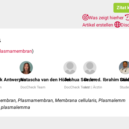
Zitat 
Was zeigt hierher
Artikel erstellen
Dis
n
plasmamembran
)
nk Antwerpes
Natascha van den Höfel
Joshua Soeder
Dr. med. Ibrahim Gül
Stud
in
DocCheck Team
DocCheck Team
Arzt | Ärztin
Stude
embran, Plasmamembran, Membrana cellularis, Plasmalemm
e, plasmalemma