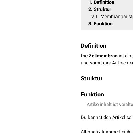
1
Definition
2
Struktur
2.1
Membranbaust
3
Funktion
Definition
Die
Zellmembran
ist ei
und somit das Aufrechter
Struktur
Typischerweise besteht 
Funktion
die Membran zum
Zytos
langkettige Fettsäuren -
Der lipophile Charakter
Artikelinhalt ist veralt
Barriere. Dieser Aufbau 
einer Vermischung vorz
Du kannst den Artikel se
Membran passieren. Auf d
und
Transporter
selektiv
Alternativ kümmert sich
Konzentrationsdifferenz