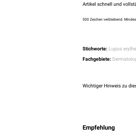
durch die Pemphigus-Anti
Artikel schnell und vollst
Zusätzlich finden sich
L
500
Zeichen verbleibend. Mindes
Serologie
Im Serum lassen sich
Pe
antinukleäre Antikörper 
Stichworte:
Lupus eryth
Fachgebiete:
Dermatolo
Wichtiger Hinweis zu die
Empfehlung