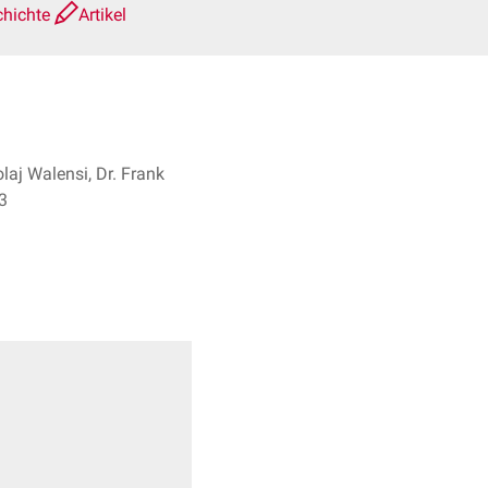
chichte
Artikel
laj Walensi, Dr. Frank
s + 3