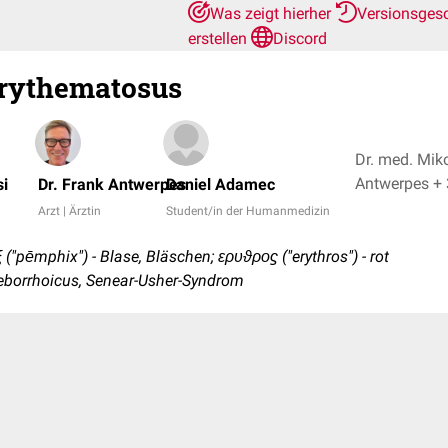
Was zeigt hierher
Versionsges
erstellen
Discord
rythematosus
Dr. med. Miko
Antwerpe
si
Dr. Frank Antwerpes
Daniel Adamec
Arzt | Ärztin
Student/in der Humanmedizin
 ("pēmphix") - Blase, Bläschen; ερυϑροϛ ("erythros") - rot
borrhoicus, Senear-Usher-Syndrom