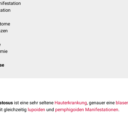
ifestation
ation
ptome
nzen
e
emie
ose
atosus
ist eine sehr seltene
Hauterkrankung
, genauer eine
blase
t gleichzeitig
lupoiden
und
pemphigoiden
Manifestationen
.