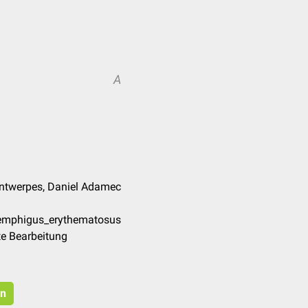
A
 Antwerpes, Daniel Adamec
Pemphigus_erythematosus
te Bearbeitung
en