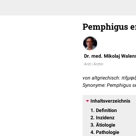
Pemphigus e
Dr. med. Mikolaj Walen
Arzt | Ärztin
von altgriechisch: πῆμφιξ
Synonyme: Pemphigus se
Inhaltsverzeichnis
1
Definition
2
Inzidenz
3
Ätiologie
4
Pathologie