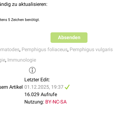
körper (
IgG
) gegen Desmoglein 1 ihre
Zellkontakte
untereinande
ändig zu aktualisieren:
upusband
-ähnliche IgG-Ablagerungen in der
subepidermalen
Bas
tens 5 Zeichen benötigt.
mphigus-Antikörper
gegen Desmoglein 1 (wie bei Pemphigus fol
Absenden
(wie bei Lupus erythematodes) nachweisen.
ematodes
,
Pemphigus foliaceus
,
Pemphigus vulgaris
gie
,
Immunologie
Letzter Edit:
sem Artikel
01.12.2025, 19:37
16.029 Aufrufe
Nutzung:
BY-NC-SA