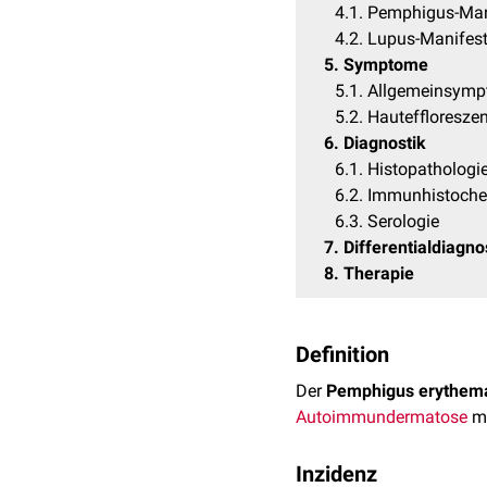
4.1
Pemphigus-Man
4.2
Lupus-Manifest
5
Symptome
5.1
Allgemeinsym
5.2
Hauteffloresze
6
Diagnostik
6.1
Histopathologi
6.2
Immunhistoch
6.3
Serologie
7
Differentialdiagn
8
Therapie
Definition
Der
Pemphigus erythem
Autoimmundermatose
mi
Inzidenz