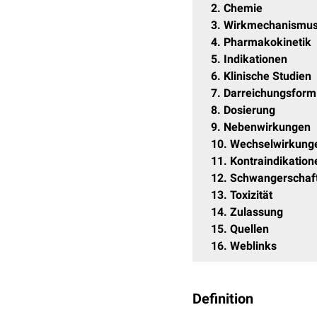
2
Chemie
3
Wirkmechanismu
4
Pharmakokinetik
5
Indikationen
6
Klinische Studien
7
Darreichungsform
8
Dosierung
9
Nebenwirkungen
10
Wechselwirkung
11
Kontraindikation
12
Schwangerschaft 
13
Toxizität
14
Zulassung
15
Quellen
16
Weblinks
Definition