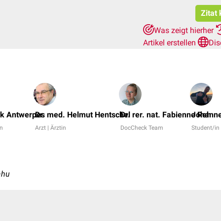
Zitat
Was zeigt hierher
Artikel erstellen
Dis
nk Antwerpes
Dr. med. Helmut Hentschel
Dr. rer. nat. Fabienne Reh
Johanne
in
Arzt | Ärztin
DocCheck Team
Student/i
ahu