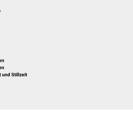
s
en
en
und Stillzeit