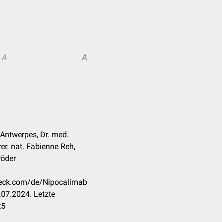
A
A
 Antwerpes, Dr. med.
rer. nat. Fabienne Reh,
röder
check.com/de/Nipocalimab
07.2024. Letzte
25