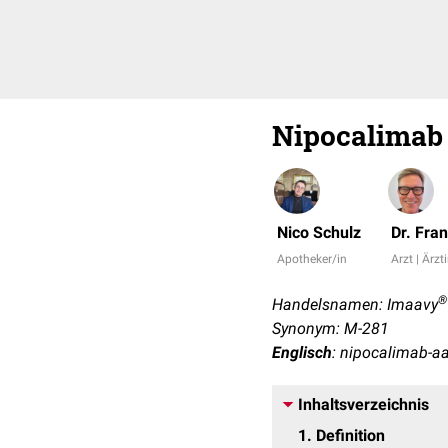
Nipocalimab
Nico Schulz
Dr. Fra
Apotheker/in
Arzt | Ärzt
®
Handelsnamen: Imaavy
Synonym: M-281
Englisch
: nipocalimab-a
Inhaltsverzeichnis
1
Definition