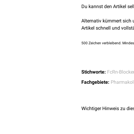
Über eine Behandlung mit 
PubChem
50585012
abgerufen am 02.10.
Du kannst den Artikel se
entscheiden.
Pharmazeutische Zei
↑
Krause T.
Nipocalim
Johnson&Johnson 
abgerufen am 02.10.
Alternativ kümmert sich
FcRn class
, abger
Artikel schnell und vollst
Johnson&Johnson 
pivotal study in gene
500
Zeichen verbleibend. Mindes
abgerufen am 24.07.
Pharmacy Times –
F
Disease in Pregnancy
Stichworte:
FcRn-Blocke
Fachgebiete:
Pharmakol
Wichtiger Hinweis zu die