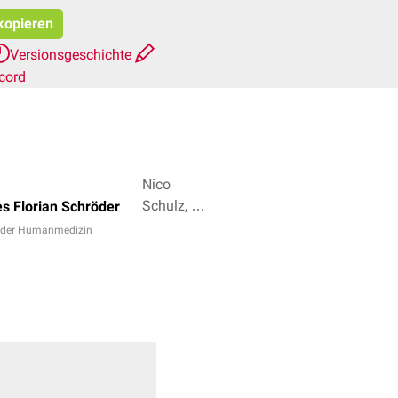
 kopieren
Versionsgeschichte
cord
Nico
Schulz, Dr.
s Florian Schröder
Frank
n der Humanmedizin
Antwerpes
+ 3