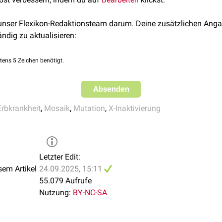
IKBKG
, abgerufen am 08.05.2024
gem
Klinefelter-Syndrom
oder bei Vorliegen eines Mosaiks.
[
1
]
kutane Symptome auftreten, z.B.
 unser Flexikon-Redaktionsteam darum. Deine zusätzlichen Anga
ändig zu aktualisieren:
tie
urchbruch
tens 5 Zeichen benötigt.
hlbildung der Zähne
Absenden
kularisationen
(CNV) mit exsudativer
Ablatio retinae
Erbkrankheit
,
Mosaik
,
Mutation
,
X-Inaktivierung
lle
, möglicherweise in der Folge
Epilepsie
und
kognitive
bzw.
mo
en (männlicher)
Aborte
ist möglich.
Letzter Edit:
sem Artikel
24.09.2025, 15:11
55.079 Aufrufe
Nutzung:
BY-NC-SA