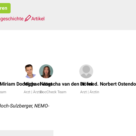
eren
sgeschichte
Artikel
 Miriam Dodegge
Michael Vogt
Natascha van den Höfel
Dr. med. Norbert Ostendo
Team
Arzt | Ärztin
DocCheck Team
Arzt | Ärztin
Bloch-Sulzberger, NEMO-