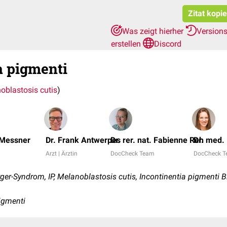
Zitat kopi
Was zeigt hierher
Version
erstellen
Discord
a pigmenti
oblastosis cutis
)
 Messner
Dr. Frank Antwerpes
Dr. rer. nat. Fabienne Reh
Dr. med.
Arzt | Ärztin
DocCheck Team
DocCheck 
er-Syndrom, IP, Melanoblastosis cutis, Incontinentia pigmenti 
pigmenti