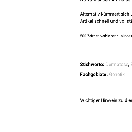
↑
ncbi.nlm.nih.gov –
Mutationen
, gleichzeiti
Zusätzlich können extra
Alternativ kümmert sich
Zahnanomalien
Artikel schnell und vollst
Hypo
- oder
Anodon
verzögerter
Zahnd
500
Zeichen verbleibend. Mindes
zapfenförmige Fe
Augenanomalien
Mikrophthalmus
choroidale Neovas
Stichworte:
Dermatose
,
Mikrozephalie
Fachgebiete:
Genetik
neonatale
Schlaganfä
Beeinträchtigungen
Ein wiederholtes Auftret
Wichtiger Hinweis zu die