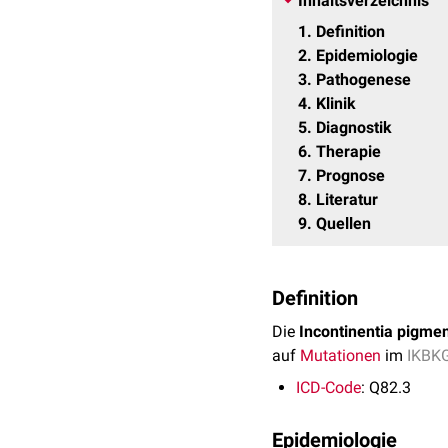
Inhaltsverzeichnis
1
Definition
2
Epidemiologie
3
Pathogenese
4
Klinik
5
Diagnostik
6
Therapie
7
Prognose
8
Literatur
9
Quellen
Definition
Die
Incontinentia pigmen
auf
Mutationen
im
IKBK
ICD-Code
: Q82.3
Epidemiologie