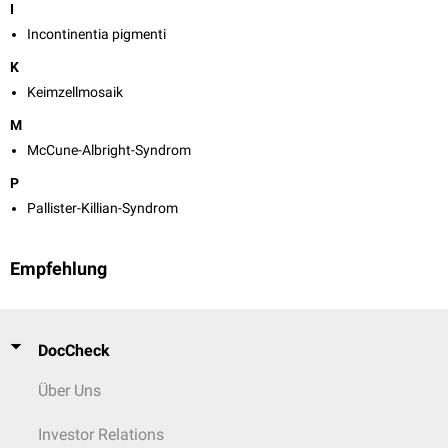
I
Incontinentia pigmenti
K
Keimzellmosaik
M
McCune-Albright-Syndrom
P
Pallister-Killian-Syndrom
Empfehlung
DocCheck
Über Uns
Investor Relations