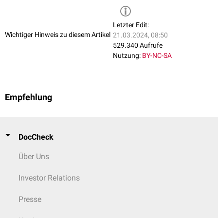
C6
M. biceps brachii (C5-
M. pronator teres
(
Letzter Edit:
6)
M. extensor carpi ra
Wichtiger Hinweis zu diesem Artikel
21.03.2024, 08:50
(C6-7)
529.340 Aufrufe
M. brachioradialis 
Nutzung:
BY-NC-SA
Mm. extensores poll
brevis
et
longus
(C6
M. opponens pollici
6)
Empfehlung
C7
M. triceps brachii
(C7-
M. pronator teres (
8)
M. extensor carpi ra
(C6-7)
DocCheck
Mm. extensores poll
(C6-7)
Über Uns
M. abductor pollici
longus
et
brevis
(C7
Investor Relations
M. adductor pollici
8)
Presse