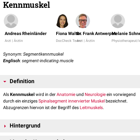
Kennmuskel
Andreas Rheinländer
Fiona Walter
Dr. Frank Antwerpes
Melanie Schn
Arzt | Ärztin
DocCheck Team
Arzt | Ärztin
Physiotherapeut/i
Synonym: Segmentkennmuskel
Englisch
: segment-indicating muscle
Definition
Als
Kennmuskel
wird in der
Anatomie
und
Neurologie
ein vorwiegend
durch ein einziges
Spinalsegment
innervierter
Muskel
bezeichnet.
Abzugrenzen hiervon ist der Begriff des
Leitmuskels
.
Hintergrund
Kennmuskel werden zwar vorwiegend, aber nicht ausschließlich von