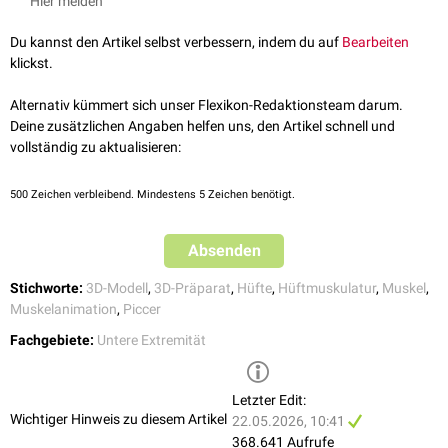
Hier melden
wichtigsten
Abduktoren
des Hüftgelenks dar.
Du kannst den Artikel selbst verbessern, indem du auf
Bearbeiten
klickst.
Alternativ kümmert sich unser Flexikon-Redaktionsteam darum.
Deine zusätzlichen Angaben helfen uns, den Artikel schnell und
vollständig zu aktualisieren:
1) 3D-Modell 2) Transversalschnitt
500
Zeichen verbleibend. Mindestens 5 Zeichen benötigt.
Bein (von lateral), der Musculus gluteus medius ist mit Nr. 2
gekennzeichnet
Absenden
Stichworte:
3D-Modell
,
3D-Präparat
,
Hüfte
,
Hüftmuskulatur
,
Muskel
,
Beim
Einbeinstand
verhindern sie das Abkippen des
Beckens
auf die
Muskelanimation
,
Piccer
Seite des angehobenen Beins. Aus diesem Grund sind sie unerlässlich für
das Gehen. Eine beidseitige
Lähmung
führt unweigerlich zum so
Fachgebiete:
Untere Extremität
genannten"
Watschelgang
". Des Weiteren wird der Musculus gluteus
medius zur
intramuskulären Injektion
genutzt.
Letzter Edit:
siehe auch
:
Duchenne-Hinken
,
Trendelenburg-Zeichen
Wichtiger Hinweis zu diesem Artikel
22.05.2026, 10:41
368.641 Aufrufe