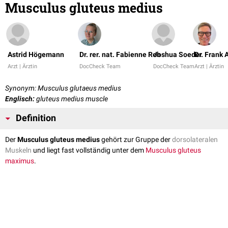
Musculus gluteus medius
Astrid Högemann
Dr. rer. nat. Fabienne Reh
Joshua Soeder
Dr. Frank
Arzt | Ärztin
DocCheck Team
DocCheck Team
Arzt | Ärztin
Synonym: Musculus glutaeus medius
Englisch:
gluteus medius muscle
Definition
Der
Musculus gluteus medius
gehört zur Gruppe der
dorsolateralen
Muskeln
und liegt fast vollständig unter dem
Musculus gluteus
maximus
.