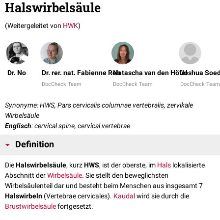
Halswirbelsäule
(Weitergeleitet von
HWK
)
Dr. No
Dr. rer. nat. Fabienne Reh
Natascha van den Höfel
Joshua Soe
DocCheck Team
DocCheck Team
DocCheck Team
Synonyme: HWS, Pars cervicalis columnae vertebralis, zervikale
Wirbelsäule
Englisch
: cervical spine, cervical vertebrae
Definition
Die
Halswirbelsäule
, kurz
HWS
, ist der oberste, im
Hals
lokalisierte
Abschnitt der
Wirbelsäule
. Sie stellt den beweglichsten
Wirbelsäulenteil dar und besteht beim Menschen aus insgesamt 7
Halswirbeln
(Vertebrae cervicales).
Kaudal
wird sie durch die
Brustwirbelsäule
fortgesetzt.