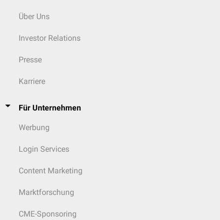
besteht aus einem vorderen und hinteren
Wirbelbogen
und bildet mit
Über Uns
dem 2. Halswirbel ein
Radgelenk
, das um eine
longitudinale
Achse
Drehungen von etwa 30° beidseits ausführen kann. Der Atlas besitzt im
Gegensatz zu allen anderen Wirbeln keinen Processus spinosus, sondern
Investor Relations
nur einen kleinen Höcker, das
Tuberculum posterius
.
Presse
Der 7. Halswirbel wird
Vertebra prominens
genannt. Er markiert den
Übergang zur
Brustwirbelsäule
. Sein herausstehender Dornfortsatz ist
Karriere
im Nacken meist gut tastbar. Er endet in einem rundlichen Tuberkel und
ist im Gegensatz zu den Dornfortsätzen der anderen Halswirbel nicht
gespalten. Die Foramina transversaria sind kleiner als die der Halswirbel
Für Unternehmen
C1-C6.
Die Halswirbel 3-6 weisen untereinander nur geringe Unterschiede auf.
Werbung
Ab dem zehnten Lebensjahr können sich im Bereich des 3.-7. Halswirbel
sogenannte
Unkovertebralgelenke
ausbilden.
Login Services
Varietäten
Content Marketing
Zu den
Varietäten
der Halswirbelsäule zählen das
akzessorische Ossikel
des vorderen Atlasbogens
, das
Sesambein des Ligamentum nuchae
, das
Marktforschung
Ossiculum terminale
und das
Os odontoideum
.
CME-Sponsoring