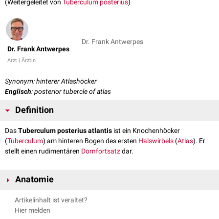
(Weitergeleitet von
Tuberculum posterius
)
Dr. Frank Antwerpes
Dr. Frank Antwerpes
Arzt | Ärztin
Synonym: hinterer Atlashöcker
Englisch
: posterior tubercle of atlas
Definition
Das
Tuberculum posterius atlantis
ist ein Knochenhöcker
(
Tuberculum
) am hinteren Bogen des ersten
Halswirbels
(
Atlas
). Er
stellt einen rudimentären
Dornfortsatz
dar.
Anatomie
Das Tuberculum posterius atlantis dient als Ursprung des
Musculus
Artikelinhalt ist veraltet?
rectus capitis posterior minor
. Außerdem setzen hier Fasern des
Hier melden
Ligamentum nuchae
an.