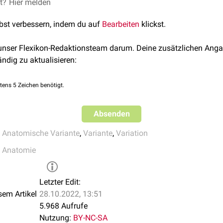
tail anders aufgebaut ist, ist der Begriff Varietät etwas irrefü
et?
Hier melden
riation der Normalzustand, aus dem sich durch Beobachtung 
lbst verbessern, indem du auf
Bearbeiten
klickst.
atomische Konventionen ableiten lassen. Bei Varietäten handel
 mehr oder minder scharf definierten Konvention.
 unser Flexikon-Redaktionsteam darum. Deine zusätzlichen Anga
lbildungen
oder
Anomalien
, da sie nicht mit wesentlichen funk
ändig zu aktualisieren:
s ist der Übergang zwischen Varietät und Fehlbildung fließend. 
als Varietät. In der Regel bleibt sie symptomlos, sie kann aber 
tens 5 Zeichen benötigt.
en.
e
Absenden
,
Anatomische Variante
,
Variante
,
Variation
e Anatomie
Letzter Edit:
sem Artikel
28.10.2022, 13:51
5.968 Aufrufe
Nutzung:
BY-NC-SA