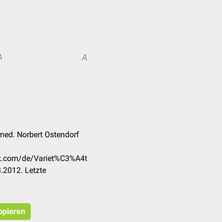
A
A
 med. Norbert Ostendorf
ck.com/de/Variet%C3%A4t
.2012. Letzte
opieren