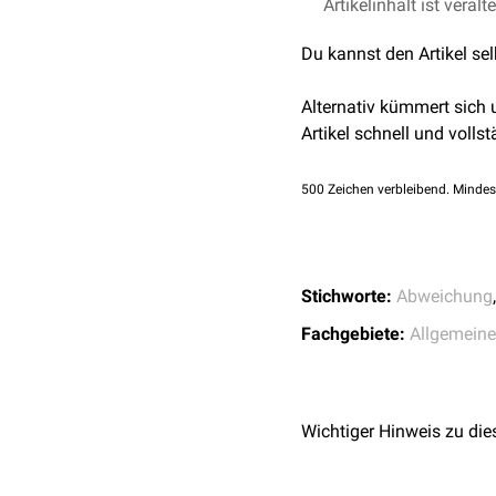
Da jedes Individuum im De
Artikelinhalt ist veralt
ist die
interindividuelle
Va
Du kannst den Artikel se
Individuen bestimmten an
Abweichungen von dieser
Alternativ kümmert sich
Varietäten sind keine
Feh
Artikel schnell und vollst
verbunden sind. Allerding
akzessorische
Halsrippe
500
Zeichen verbleibend. Mindes
Halsrippensyndrom
führ
siehe auch:
Normvariant
Stichworte:
Abweichung
Fachgebiete:
Allgemein
Wichtiger Hinweis zu die