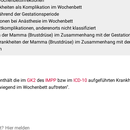
ochenbettinfektionen
heiten als Komplikation im Wochenbett
hrend der Gestationsperiode
onen bei Anästhesie im Wochenbett
omplikationen, anderenorts nicht klassifiziert
n der Mamma (Brustdrüse) im Zusammenhang mit der Gestatio
rankheiten der Mamma (Brustdrüse) im Zusammenhang mit der
n
enthält die im
GK2
des
IMPP
bzw im
ICD-10
aufgeführten Krankhe
wiegend im Wochenbett auftreten".
 GK2 wurden hier weiter aufgeschlüsselt, um die dahinter steh
ezeichnungen aufzudecken. Es wird keine Aussage darüber getro
uweist.
et?
10
folgend, gehen folgende Krankheitsbilder in den Gegenstandsk
Hier melden