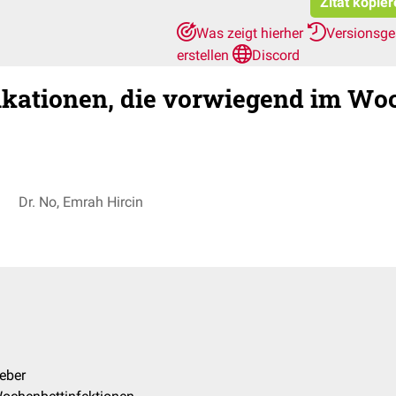
Zitat kopie
Was zeigt hierher
Versionsge
erstellen
Discord
kationen, die vorwiegend im Wo
Dr. No, Emrah Hircin
eber