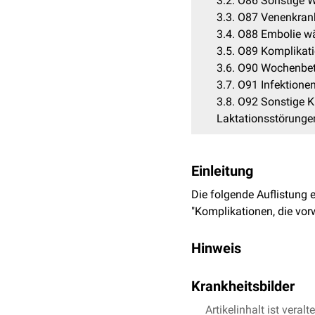
3.2
O86 Sonstige W
3.3
O87 Venenkrank
3.4
O88 Embolie wä
3.5
O89 Komplikati
3.6
O90 Wochenbettk
3.7
O91 Infektione
3.8
O92 Sonstige K
Laktationsstörunge
Einleitung
Die folgende Auflistung 
"Komplikationen, die vor
Hinweis
Die ICD-Hauptgruppen des
Krankheitsbilder
Krankheitsbilder bzw. -b
ihnen das IMPP jeweils z
Der Systematik der
Artikelinhalt ist veralt
ICD-