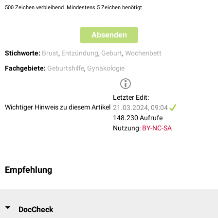
Abpumpen der Milch und medikamentöse Hemmung der
500
Zeichen verbleibend. Mindestens 5 Zeichen benötigt.
Milchproduktion durch
Prolaktinhemmer
:
Bromocriptin
,
Lisurid
,
Cabergolin
.
Absenden
Wärmetherapie, um den Einschmelzungsprozess zu beschleunigen
Abszessspaltung mit Drainage
Stichworte:
Brust
,
Entzündung
,
Geburt
,
Wochenbett
Da der
Abszessspaltung
eine
Sekundärheilung
mit Narbenbildung folgt,
Fachgebiete:
Geburtshilfe
,
Gynäkologie
sollte möglichst frühzeitig behandelt werden.
Letzter Edit:
Wichtiger Hinweis zu diesem Artikel
21.03.2024, 09:04
148.230 Aufrufe
Nutzung:
BY-NC-SA
Empfehlung
DocCheck