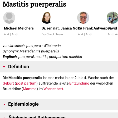
Mastitis puerperalis
Michael Melchers
Dr. rer. nat. Janica Nolte
Dr. Frank Antwerpes
David 
Arzt | Ärztin
DocCheck Team
Arzt | Ärztin
Arzt | Ä
von lateinisch: puerpera - Wöchnerin
Synonym: Mastadenitis puerperalis
Englisch
: puerperal mastitis, postpartum mastitis
Definition
Die
Mastitis puerperalis
ist eine meist in der 2. bis 4. Woche nach der
Geburt
(
post partum
) auftretende, akute
Entzündung
der weiblichen
Brustdrüse (
Mamma
) im
Wochenbett
.
Epidemiologie
Bisher galt die Mastitis puerperalis als häufigste akute Entzündung der
Ätiologie und Pathogenese