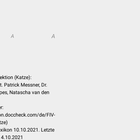
A
A
fektion (Katze):
. Patrick Messner, Dr.
pes, Natascha van den
r:
ikon.doccheck.com/de/FIV-
tze)
xikon 10.10.2021. Letzte
14.10.2021