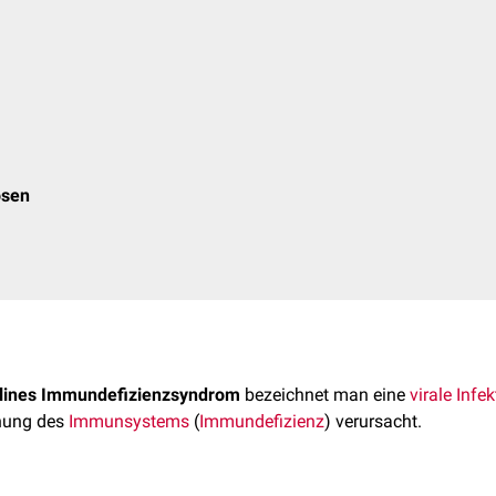
osen
elines Immundefizienzsyndrom
bezeichnet man eine
virale
Infek
hung des
Immunsystems
(
Immundefizienz
) verursacht.