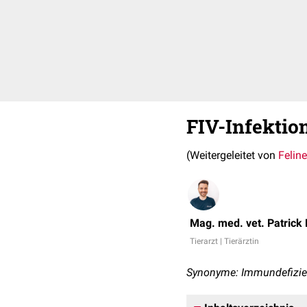
FIV-Infektio
(Weitergeleitet von
Felin
Mag. med. vet. Patrick
Tierarzt | Tierärztin
Synonyme: Immundefizien