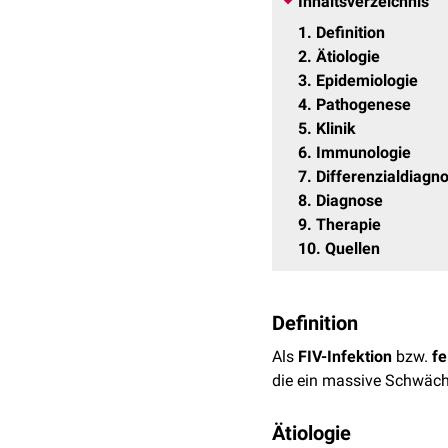
Inhaltsverzeichnis
1
Definition
2
Ätiologie
3
Epidemiologie
4
Pathogenese
5
Klinik
6
Immunologie
7
Differenzialdiagn
8
Diagnose
9
Therapie
10
Quellen
Definition
Als
FIV-Infektion
bzw.
f
die ein massive Schwäc
Ätiologie